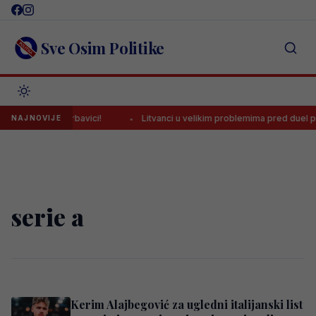
Skip
to
content
Sve Osim Politike
ezničaru na Grbavici!
Litvanci u velikim problemima pred duel prot
NAJNOVIJE
serie a
Kerim Alajbegović za ugledni italijanski list