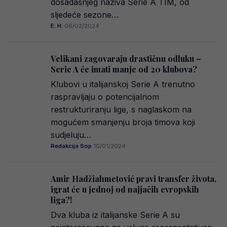
dosadašnjeg naziva Serie A TIM, od
sljedeće sezone…
E. H.
·
06/02/2024
Velikani zagovaraju drastičnu odluku –
Serie A će imati manje od 20 klubova?
Klubovi u italijanskoj Serie A trenutno
raspravljaju o potencijalnom
restrukturiranju lige, s naglaskom na
mogućem smanjenju broja timova koji
sudjeluju…
Redakcija Sop
·
10/01/2024
Amir Hadžiahmetović pravi transfer života,
igrat će u jednoj od najjačih evropskih
liga?!
Dva kluba iz italijanske Serie A su