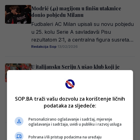
Modrić (41) magijom u finišu utakmice
donio pobjedu Milanu
Fudbaleri AC Milan upisali su novu pobjedu
u 25. kolu Serie A savladavši Pisu
rezultatom 2:1, a centralna figura susreta…
Redakcija Sop
·
13/02/2026
U italijansku Seriju A ušao klub koji je
najduže igrao treću ligu
Nogometaši Cremonesea napravili su veliki
podvig i ponovo izborili plasman u elitni
rang italijanskog nogometa, savladavši
SOP.BA traži vašu dozvolu za korištenje ličnih
podataka za sljedeće:
Speziju u gostima rezultatom…
Redakcija Sop
·
02/06/2025
Personalizirano oglašavanje i sadržaj, mjerenje
oglašavanja i sadržaja, uvidi u publiku i razvoj usluga
Posljednje kolo Serie A: Juventus, Roma i
Pohrana i/ili pristup podacima na uređaju
Lazio u borbi za Ligu prvaka, evo ko ima