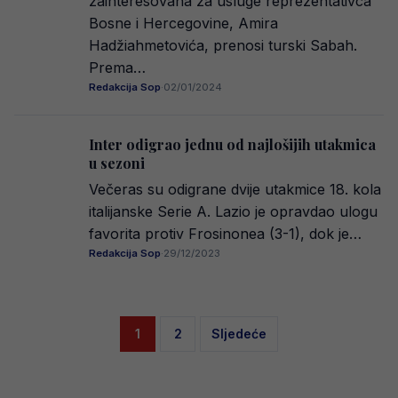
zainteresovana za usluge reprezentativca
Bosne i Hercegovine, Amira
Hadžiahmetovića, prenosi turski Sabah.
Prema…
Redakcija Sop
·
02/01/2024
Inter odigrao jednu od najlošijih utakmica
u sezoni
Večeras su odigrane dvije utakmice 18. kola
italijanske Serie A. Lazio je opravdao ulogu
favorita protiv Frosinonea (3-1), dok je…
Redakcija Sop
·
29/12/2023
Posts
1
2
Sljedeće
pagination