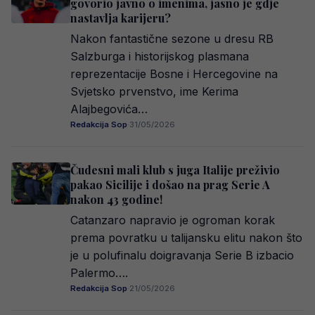
govorio javno o imenima, jasno je gdje
nastavlja karijeru?
Nakon fantastične sezone u dresu RB
Salzburga i historijskog plasmana
reprezentacije Bosne i Hercegovine na
Svjetsko prvenstvo, ime Kerima
Alajbegovića…
Redakcija Sop
·
31/05/2026
Čudesni mali klub s juga Italije preživio
pakao Sicilije i došao na prag Serie A
nakon 43 godine!
Catanzaro napravio je ogroman korak
prema povratku u talijansku elitu nakon što
je u polufinalu doigravanja Serie B izbacio
Palermo….
Redakcija Sop
·
21/05/2026