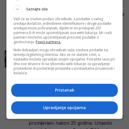
zicer!
Saznajte više
Danas u 17 sati igra se posljednje kolo Serie
Vaši će se osobni podaci obrađivati, a podatke s vašeg
A, a borba za četvrto mjesto koje vodi u
uređaja (kolačiće, jedinstvene identifikatore i druge podatke
uređaja) može pohranjivati, dijeliti te im pristupati 207
Ligu prvaka…
partnera ili ih može upotrebljavati ova web-lokacija. Mi i naši
Redakcija Sop
·
25/05/2025
partneri možemo upotrebljavati precizne podatke o
geolociranju.
Popis partnera.
Neki dobavljači mogu obrađivati vaše osobne podatke na
Četiri strašna pojačanja za Inter kakav
temelju legitimnog interesa. Ako se ne slažete s tim, u
nismo gledali još od Ronalda!
nastavku možete upravljati svojim opcijama. Potražite vezu pri
dnu ove stranice ili na izborniku web-lokacije za upravljanje
Inter će igrati na Svjetskom klupskom
pristankom ili povlačenje pristanka u postavkama privatnosti i
kolačića.
prvenstvu, no prije toga momčad očekuje
borba za naslov u Italiji te finale Lige…
Redakcija Sop
·
17/05/2025
Pristanak
Nakon 25 godina, Serija A mijenja ime..
Upravljanje opcijama
Naziv Italijanske prve nogometne lige bit će
promijenjen nakon 25 godina. Umjesto