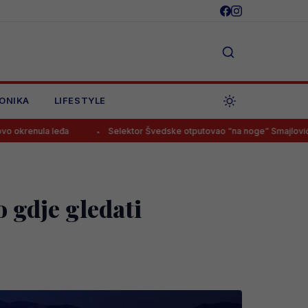
ONIKA
LIFESTYLE
đa
Selektor Švedske otputovao “na noge” Smajloviću, budući Zma
o gdje gledati