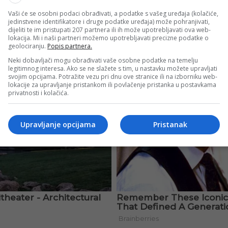
Vaši će se osobni podaci obrađivati, a podatke s vašeg uređaja (kolačiće,
jedinstvene identifikatore i druge podatke uređaja) može pohranjivati,
dijeliti te im pristupati 207 partnera ili ih može upotrebljavati ova web-
lokacija. Mi i naši partneri možemo upotrebljavati precizne podatke o
geolociranju.
Popis partnera.
Neki dobavljači mogu obrađivati vaše osobne podatke na temelju
legitimnog interesa. Ako se ne slažete s tim, u nastavku možete upravljati
svojim opcijama. Potražite vezu pri dnu ove stranice ili na izborniku web-
lokacije za upravljanje pristankom ili povlačenje pristanka u postavkama
privatnosti i kolačića.
Upravljanje opcijama
Pristanak