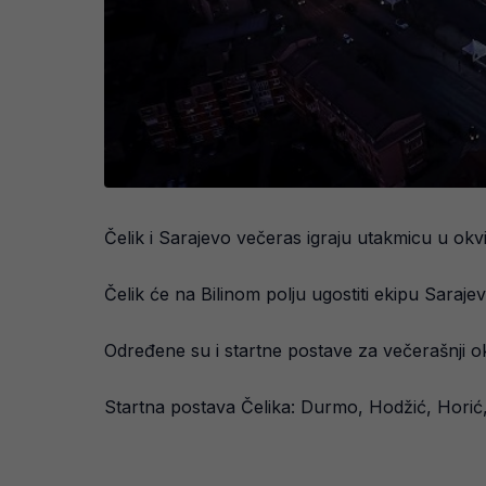
Čelik i Sarajevo večeras igraju utakmicu u okv
Čelik će na Bilinom polju ugostiti ekipu Saraje
Određene su i startne postave za večerašnji ok
Startna postava Čelika: Durmo, Hodžić, Horić,