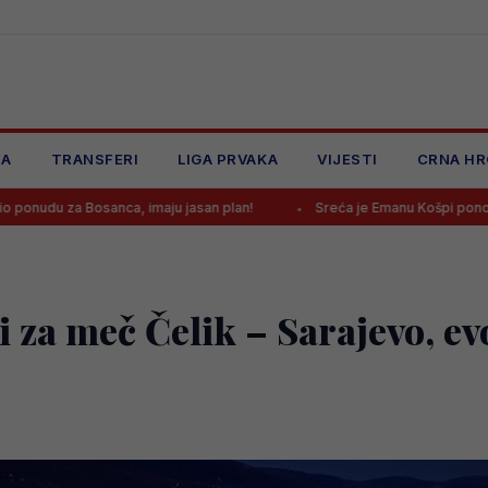
JA
TRANSFERI
LIGA PRVAKA
VIJESTI
CRNA HR
anca, imaju jasan plan!
Sreća je Emanu Košpi ponovo okrenula le
i za meč Čelik – Sarajevo, ev