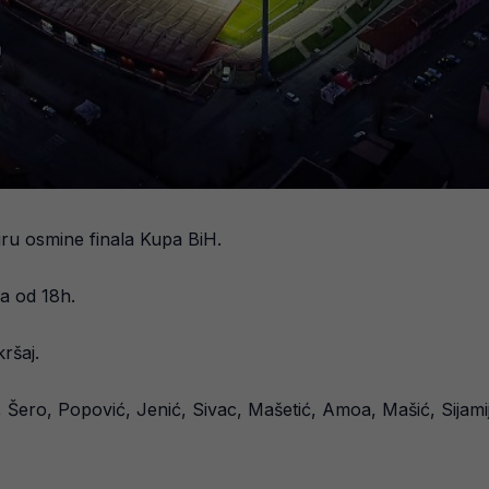
iru osmine finala Kupa BiH.
va od 18h.
ršaj.
 Šero, Popović, Jenić, Sivac, Mašetić, Amoa, Mašić, Sijamij