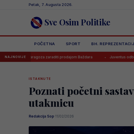
Skip
Petak, 7. Augusta 2026.
to
content
Sve Osim Politike
POČETNA
SPORT
BH. REPREZENTACI
 Zaragoza zaraditi prodajom Baždara
Juventus odbio ponudu za Bos
NAJNOVIJE
ISTAKNUTE
Poznati početni sastav
utakmicu
Redakcija Sop
·
11/02/2026