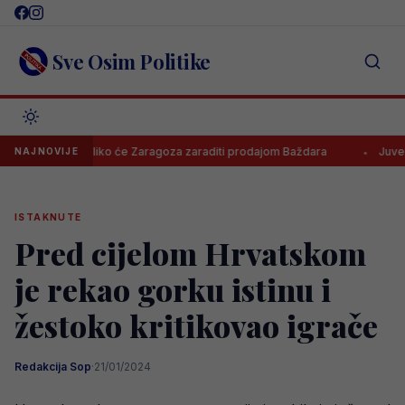
Skip
to
content
Sve Osim Politike
znato koliko će Zaragoza zaraditi prodajom Baždara
Juventus odbi
NAJNOVIJE
ISTAKNUTE
Pred cijelom Hrvatskom
je rekao gorku istinu i
žestoko kritikovao igrače
Redakcija Sop
·
21/01/2024