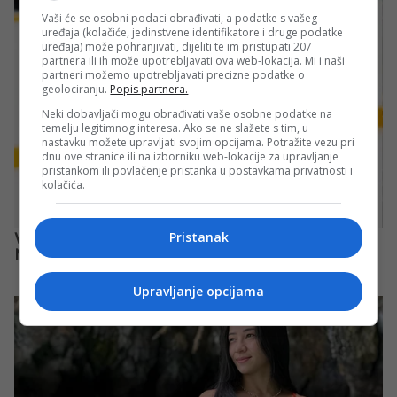
Vaši će se osobni podaci obrađivati, a podatke s vašeg
uređaja (kolačiće, jedinstvene identifikatore i druge podatke
uređaja) može pohranjivati, dijeliti te im pristupati 207
partnera ili ih može upotrebljavati ova web-lokacija. Mi i naši
partneri možemo upotrebljavati precizne podatke o
geolociranju.
Popis partnera.
Neki dobavljači mogu obrađivati vaše osobne podatke na
temelju legitimnog interesa. Ako se ne slažete s tim, u
nastavku možete upravljati svojim opcijama. Potražite vezu pri
dnu ove stranice ili na izborniku web-lokacije za upravljanje
pristankom ili povlačenje pristanka u postavkama privatnosti i
kolačića.
Pristanak
Upravljanje opcijama