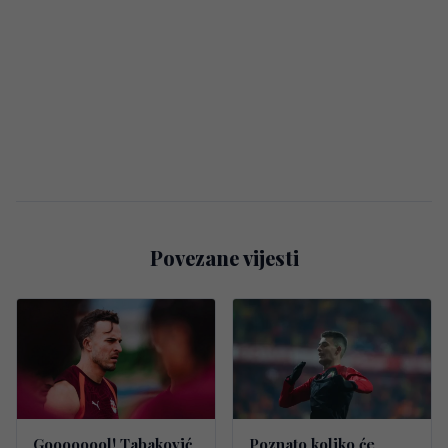
Povezane vijesti
Goooooool! Tabaković
Poznato koliko će