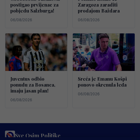
postigao prvijenac za
Zaragoza zaraditi
pobjedu Salzburga!
prodajom Baždara
06/08/2026
06/08/2026
Juventus odbio
Sreća je Emanu Košpi
ponudu za Bosanca,
ponovo okrenula leđa
imaju jasan plan!
06/08/2026
06/08/2026
Sve Osim Politike