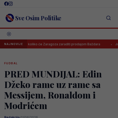
Skip
to
content
Sve Osim Politike
oznato koliko će Zaragoza zaraditi prodajom Baždara
Juventus odb
NAJNOVIJE
FUDBAL
PRED MUNDIJAL: Edin
Džeko rame uz rame sa
Messijem, Ronaldom i
Modrićem
Redakcija
·
01/06/2026