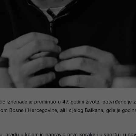
ić iznenada je preminuo u 47. godini života, potvrđeno je za
irom Bosne i Hercegovine, ali i cijelog Balkana, gdje je godi
u, gradu u kojem je napravio prve korake i u sportu i u nov