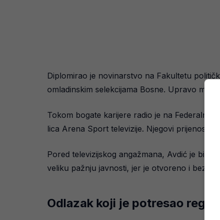
Diplomirao je novinarstvo na Fakultetu politič
omladinskim selekcijama Bosne. Upravo mu je isk
Tokom bogate karijere radio je na Federalnoj te
lica Arena Sport televizije. Njegovi prijenosi ve
Pored televizijskog angažmana, Avdić je bio po
veliku pažnju javnosti, jer je otvoreno i bez z
Odlazak koji je potresao regio