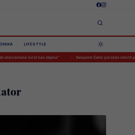
ONIKA
LIFESTYLE
rst kao stijena”
Benjamin Šehić poražen četvrti put zaredom, povrij
tator