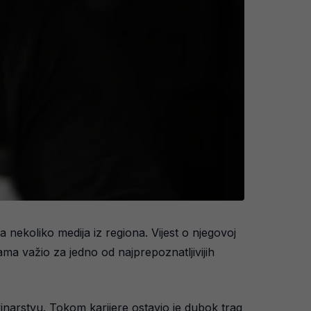
 nekoliko medija iz regiona. Vijest o njegovoj
nama važio za jedno od najprepoznatljivijih
inarstvu. Tokom karijere ostavio je dubok trag