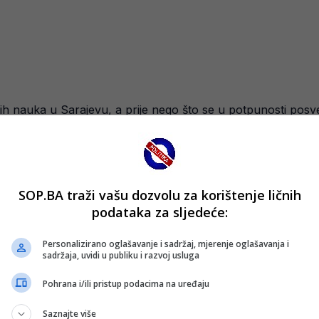
kih nauka u Sarajevu, a prije nego što se u potpunosti pos
ustvo iz sporta pomoglo da razvije prepoznatljiv analitički 
leviziji i OBN-u, gdje je izgradio ime među sportskim novina
likih utakmica i specijalne emisije pratili su se širom regiona.
SOP.BA traži vašu dozvolu za korištenje ličnih
podataka za sljedeće:
znat i kao kolumnista te autor brojnih tekstova o sportu i d
adrške iznosio svoje stavove.
Personalizirano oglašavanje i sadržaj, mjerenje oglašavanja i
sadržaja, uvidi u publiku i razvoj usluga
Pohrana i/ili pristup podacima na uređaju
n
Saznajte više