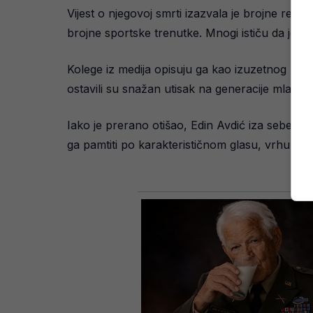
Vijest o njegovoj smrti izazvala je brojne reakc
brojne sportske trenutke. Mnogi ističu da je 
Kolege iz medija opisuju ga kao izuzetnog pro
ostavili su snažan utisak na generacije mlađih
Iako je prerano otišao, Edin Avdić iza sebe je
ga pamtiti po karakterističnom glasu, vrhunsk