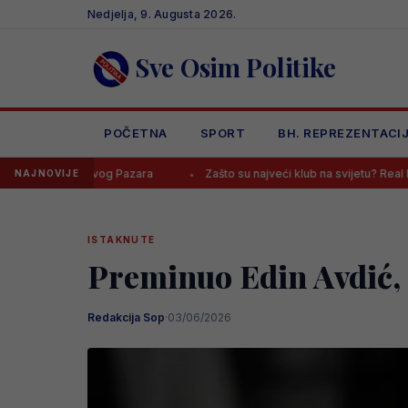
Skip
Nedjelja, 9. Augusta 2026.
to
content
Sve Osim Politike
POČETNA
SPORT
BH. REPREZENTACI
ovog Pazara
Zašto su najveći klub na svijetu? Real Madrid javno pos
NAJNOVIJE
ISTAKNUTE
Preminuo Edin Avdić, 
Redakcija Sop
·
03/06/2026