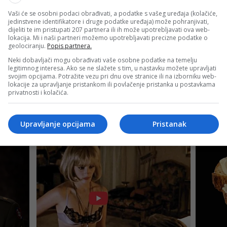
ije kolega, sportista i gledalaca koji se na društvenim mrežam
Vaši će se osobni podaci obrađivati, a podatke s vašeg uređaja (kolačiće,
jedinstvene identifikatore i druge podatke uređaja) može pohranjivati,
riječ o nenadoknadivom gubitku za sportsko novinarstvo na 
dijeliti te im pristupati 207 partnera ili ih može upotrebljavati ova web-
lokacija. Mi i naši partneri možemo upotrebljavati precizne podatke o
geolociranju.
Popis partnera.
fesionalca, čovjeka ogromnog znanja i velikog entuzijazma 
Neki dobavljači mogu obrađivati vaše osobne podatke na temelju
 novinara i komentatora.
legitimnog interesa. Ako se ne slažete s tim, u nastavku možete upravljati
svojim opcijama. Potražite vezu pri dnu ove stranice ili na izborniku web-
lokacije za upravljanje pristankom ili povlačenje pristanka u postavkama
 ostavio bogatu profesionalnu karijeru i neizbrisiv trag u r
privatnosti i kolačića.
im analizama i ljubavi prema košarci koju je nesebično pre
Upravljanje opcijama
Pristanak