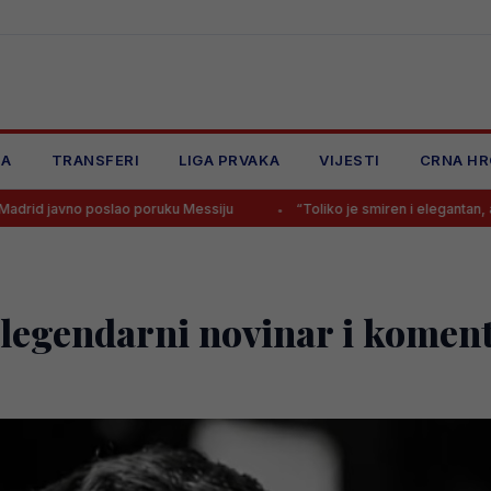
JA
TRANSFERI
LIGA PRVAKA
VIJESTI
CRNA HR
lao poruku Messiju
“Toliko je smiren i elegantan, ali istovremeno čv
legendarni novinar i komen