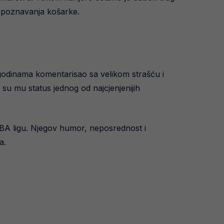
og poznavanja košarke.
e godinama komentarisao sa velikom strašću i
 su mu status jednog od najcjenjenijih
i u NBA ligu. Njegov humor, neposrednost i
a.