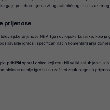
lika ga je posebno cijenila zbog autentičnog stila i izuzetn
ke prijenose
z televizijske prijenose NBA lige i evropske košarke, koje j
poznavanje igrača i specifičan način komentarisanja donijeli
spio približiti sport i onima koji nisu bili veliki zaljubljenic
pleksne detalje igre bili su zaštitni znak njegovih prijenos