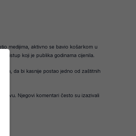
vetio medijima, aktivno se bavio košarkom u
pristup koji je publika godinama cijenila.
rima, da bi kasnije postao jedno od zaštitnih
ruštvu. Njegovi komentari često su izazivali