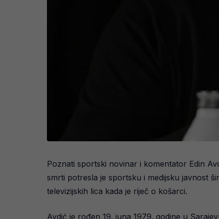
Poznati sportski novinar i komentator Edin Avd
smrti potresla je sportsku i medijsku javnost š
televizijskih lica kada je riječ o košarci.
Avdić je rođen 19. juna 1979. godine u Sarajev