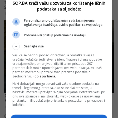
SOP.BA traži vašu dozvolu za korištenje ličnih
podataka za sljedeće:
Personalizirano oglašavanje i sadržaj, mjerenje
oglašavanja i sadržaja, uvidi u publiku i razvoj usluga
Pohrana i/ili pristup podacima na uređaju
Saznajte više
Vaši će se osobni podaci obrađivati, a podatke s vašeg
uređaja (kolačiće, jedinstvene identifikatore i druge podatke
uređaja) može pohranjivati, dijeliti te im pristupati 207
partnera ili ih može upotrebljavati ova web-lokacija. Mi i naši
partneri možemo upotrebljavati precizne podatke o
geolociranju.
Popis partnera.
Neki dobavljači mogu obrađivati vaše osobne podatke na
temelju legitimnog interesa. Ako se ne slažete s tim, u
nastavku možete upravljati svojim opcijama. Potražite vezu pri
dnu ove stranice ili na izborniku web-lokacije za upravljanje
pristankom ili povlačenje pristanka u postavkama privatnosti i
kolačića.