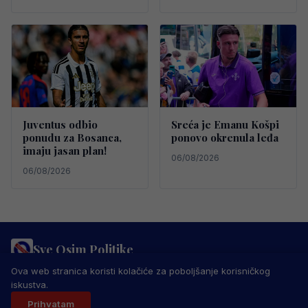
Juventus odbio
Sreća je Emanu Košpi
ponudu za Bosanca,
ponovo okrenula leđa
imaju jasan plan!
06/08/2026
06/08/2026
Sve Osim Politike
PRAVILA PRIVATNOSTI
MARKETING
USLOVI KORIŠTENJA
Ova web stranica koristi kolačiće za poboljšanje korisničkog
IMPRESSUM
KONTAKT
iskustva.
© 2026 Sve Osim Politike. Sva prava zadržana.
Prihvatam