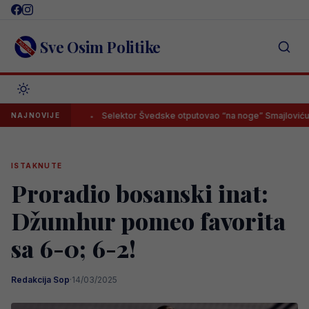
Skip
to
content
Sve Osim Politike
la leđa
Selektor Švedske otputovao “na noge” Smajloviću, buduć
NAJNOVIJE
ISTAKNUTE
Proradio bosanski inat:
Džumhur pomeo favorita
sa 6-0; 6-2!
Redakcija Sop
·
14/03/2025