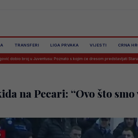
JA
TRANSFERI
LIGA PRVAKA
VIJESTI
CRNA HR
 Juventusu: Poznato s kojim će dresom predstavljati Staru damu
Me
a na Pecari: “Ovo što smo vi