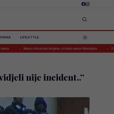
ONIKA
LIFESTYLE
ssi dvostruki strijelac za klub nakon Mundijala
Donesena konačna o
djeli nije incident..”