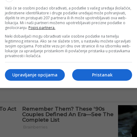
sistem i ozbiljan propust svih koji su bili dužni reagovati.
Vaši će se osobni podaci obrađivati, a podatke s vašeg uređaja (kolačiće,
jedinstvene identifikatore i druge podatke uređaja) može pohranjivati,
dijeliti te im pristupati 207 partnera ili ih može upotrebljavati ova web-
lokacija. Mi i naši partneri možemo upotrebljavati precizne podatke o
 svih nadležnih organa, uključujući Fudbalski savez Bosne i
geolociranju.
Popis partnera.
Neki dobavljači mogu obrađivati vaše osobne podatke na temelju
legitimnog interesa. Ako se ne slažete s tim, u nastavku možete upravljati
svojim opcijama. Potražite vezu pri dnu ove stranice ili na izborniku web-
h nadležnih institucija, uključujući policijske strukture t
lokacije za upravljanje pristankom ili povlačenje pristanka u postavkama
privatnosti i kolačića.
odgovornosti i konkretne sankcije. Svako ko je dozvolio i
urnosti na sportskim manifestacijama u Bosni i Hercegovini,
Upravljanje opcijama
Pristanak