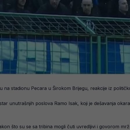
u na stadionu Pecara u Širokom Brijegu, reakcije iz političk
star unutrašnjih poslova Ramo Isak, koji je dešavanja okara
on što su se sa tribina mogli čuti uvredljivi i govorom mržnj