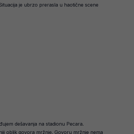
e. Situacija je ubrzo prerasla u haotične scene
osuđujem dešavanja na stadionu Pecara.
ivniji oblik govora mržnje. Govoru mržnje nema