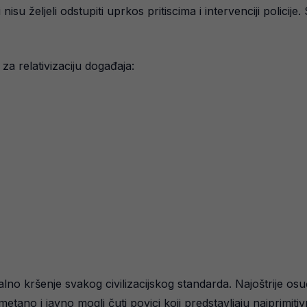
nisu željeli odstupiti uprkos pritiscima i intervenciji policij
 za relativizaciju događaja:
utalno kršenje svakog civilizacijskog standarda. Najoštrije 
tano i javno mogli čuti povici koji predstavljaju najprimit