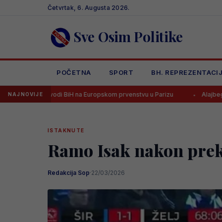
Skip
Četvrtak, 6. Augusta 2026.
to
content
Sve Osim Politike
POČETNA
SPORT
BH. REPREZENTACI
odi BiH na Europskom prvenstvu u Parizu
Alajbegović dobio broj u
NAJNOVIJE
ISTAKNUTE
Ramo Isak nakon prekid
Redakcija Sop
·
22/03/2026