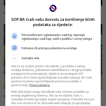
SOP.BA traži vašu dozvolu za korištenje ličnih
podataka za sljedeće:
Personalizirano oglašavanje i sadržaj, mjerenje
oglašavanja i sadržaja, uvidi u publiku i razvoj usluga
Pohrana i/ili pristup podacima na uređaju
Saznajte više
Vaši će se osobni podaci obrađivati, a podatke s vašeg
uređaja (kolačiće, jedinstvene identifikatore i druge podatke
uređaja) može pohranjivati, dijeliti te im pristupati 207
partnera ili ih može upotrebljavati ova web-lokacija. Mi i naši
partneri možemo upotrebljavati precizne podatke o
geolociranju.
Popis partnera.
Neki dobavljači mogu obrađivati vaše osobne podatke na
temelju legitimnog interesa. Ako se ne slažete s tim, u
nastavku možete upravljati svojim opcijama. Potražite vezu pri
dnu ove stranice ili na izborniku web-lokacije za upravljanje