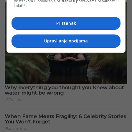
pristankom ili povlačenje pristanka u postavkama privatnosti i
kolačića.
Pristanak
Upravljanje opcijama