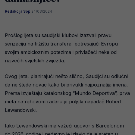
Redakcija Sop
·
24/03/2024
Prošlog ljeta su saudijski klubovi izazvali pravu
senzaciju na tržištu transfera, potresajući Evropu
svojim ambicioznim potezima i privlačeći neke od
najvećih svjetskih zvijezda.
Ovog ljeta, planirajući nešto slično, Saudijci su odlučni
da ne štede novac kako bi privukli najpoznatija imena.
Prema izvještaju katalonskog “Mundo Deportiva”, prva
meta na njihovom radaru je poljski napadač Robert
Lewandowski.
Iako Lewandowski ima važeći ugovor s Barcelonom
do 2026. godine i nedavno je izjavio da je sretan u