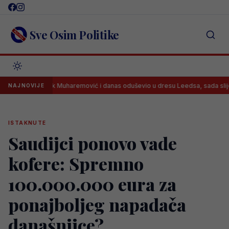
Skip
to
content
Sve Osim Politike
Tarik Muharemović i danas oduševio u dresu Leedsa, sada slijedi pravi 
NAJNOVIJE
ISTAKNUTE
Saudijci ponovo vade
kofere: Spremno
100.000.000 eura za
ponajboljeg napadača
današnjice?