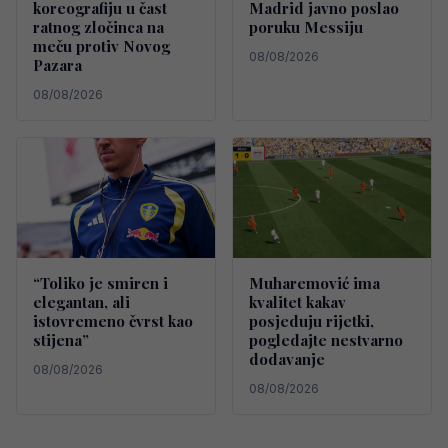
koreografiju u čast
Madrid javno poslao
ratnog zločinca na
poruku Messiju
meču protiv Novog
08/08/2026
Pazara
08/08/2026
“Toliko je smiren i
Muharemović ima
elegantan, ali
kvalitet kakav
istovremeno čvrst kao
posjeduju rijetki,
stijena”
pogledajte nestvarno
dodavanje
08/08/2026
08/08/2026