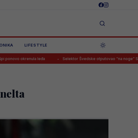
ONIKA
LIFESTYLE
la leđa
Selektor Švedske otputovao “na noge” Smajloviću, buduć
anelta