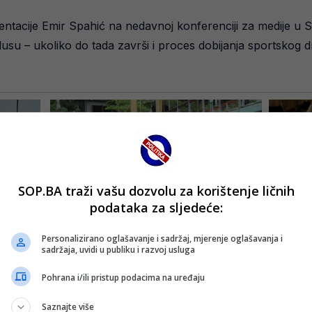
ezentacije Emir Spahić na nedavnoj konferenciji za medije u
usu – ukoliko do tada završi i proces dobijanja sportskog d
SOP.BA traži vašu dozvolu za korištenje ličnih
podataka za sljedeće:
Personalizirano oglašavanje i sadržaj, mjerenje oglašavanja i
sadržaja, uvidi u publiku i razvoj usluga
Pohrana i/ili pristup podacima na uređaju
Saznajte više