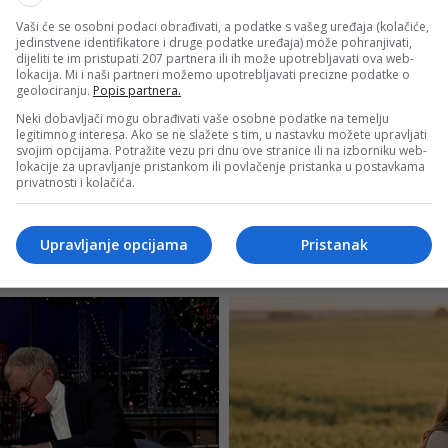
Vaši će se osobni podaci obrađivati, a podatke s vašeg uređaja (kolačiće,
jedinstvene identifikatore i druge podatke uređaja) može pohranjivati,
dijeliti te im pristupati 207 partnera ili ih može upotrebljavati ova web-
lokacija. Mi i naši partneri možemo upotrebljavati precizne podatke o
geolociranju.
Popis partnera.
Neki dobavljači mogu obrađivati vaše osobne podatke na temelju
legitimnog interesa. Ako se ne slažete s tim, u nastavku možete upravljati
svojim opcijama. Potražite vezu pri dnu ove stranice ili na izborniku web-
lokacije za upravljanje pristankom ili povlačenje pristanka u postavkama
privatnosti i kolačića.
Upravljanje opcijama
Pristanak