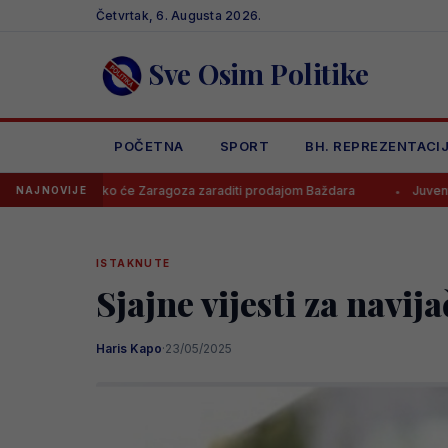
Skip
Četvrtak, 6. Augusta 2026.
to
content
Sve Osim Politike
POČETNA
SPORT
BH. REPREZENTACI
ko će Zaragoza zaraditi prodajom Baždara
Juventus odbio ponudu 
NAJNOVIJE
ISTAKNUTE
Sjajne vijesti za navija
Haris Kapo
·
23/05/2025