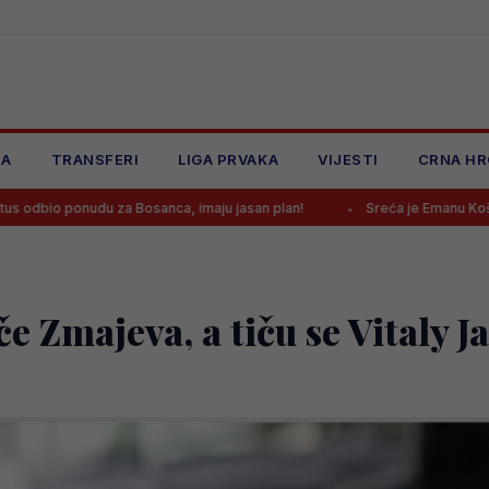
JA
TRANSFERI
LIGA PRVAKA
VIJESTI
CRNA HR
za Bosanca, imaju jasan plan!
Sreća je Emanu Košpi ponovo okrenu
če Zmajeva, a tiču se Vitaly J