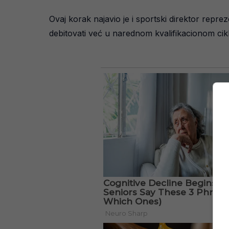
Ovaj korak najavio je i sportski direktor repr
debitovati već u narednom kvalifikacionom cikl