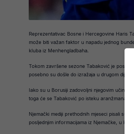
Reprezentativac Bosne i Hercegovine Haris T
može biti važan faktor u napadu jednog bundes
kluba iz Menhengladbaha.
Tokom završene sezone Tabaković je postigao 13
posebno su došle do izražaja u drugom dijelu 
Iako su u Borusiji zadovoljni njegovim učink
toga će se Tabaković po isteku aranžmana vra
Njemački mediji prethodnih mjeseci pisali su 
posljednjim informacijama iz Njemačke, u klu