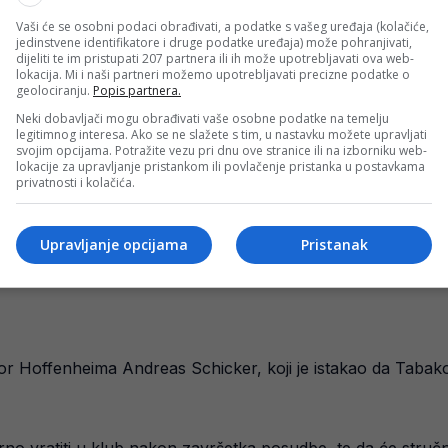
Vaši će se osobni podaci obrađivati, a podatke s vašeg uređaja (kolačiće,
jedinstvene identifikatore i druge podatke uređaja) može pohranjivati,
dijeliti te im pristupati 207 partnera ili ih može upotrebljavati ova web-
lokacija. Mi i naši partneri možemo upotrebljavati precizne podatke o
geolociranju.
Popis partnera.
Neki dobavljači mogu obrađivati vaše osobne podatke na temelju
legitimnog interesa. Ako se ne slažete s tim, u nastavku možete upravljati
svojim opcijama. Potražite vezu pri dnu ove stranice ili na izborniku web-
lokacije za upravljanje pristankom ili povlačenje pristanka u postavkama
privatnosti i kolačića.
Upravljanje opcijama
Pristanak
tor Hoffenheima Andreas Schicker, koji je istakao da Tabako
o vratiti u klub nakon završetka posudbe, te da će stručni š