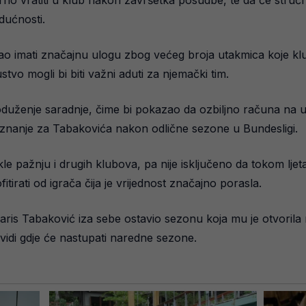
dućnosti.
o imati značajnu ulogu zbog većeg broja utakmica koje kl
tvo mogli bi biti važni aduti za njemački tim.
oduženje saradnje, čime bi pokazao da ozbiljno računa n
riznanje za Tabakovića nakon odlične sezone u Bundesligi.
kle pažnju i drugih klubova, pa nije isključeno da tokom lje
irati od igrača čija je vrijednost značajno porasla.
aris Tabaković iza sebe ostavio sezonu koja mu je otvorila 
 vidi gdje će nastupati naredne sezone.