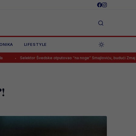
ONIKA
LIFESTYLE
Švedske otputovao “na noge” Smajloviću, budući Zmaj imao samo jedan o
!