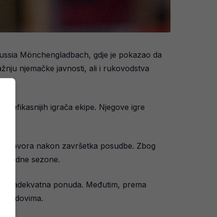
ussia Mönchengladbach, gdje je pokazao da
žnju njemačke javnosti, ali i rukovodstva
ajefikasnijih igrača ekipe. Njegove igre
upa ugovora nakon završetka posudbe. Zbog
 naredne sezone.
stigne adekvatna ponuda. Međutim, prema
im redovima.