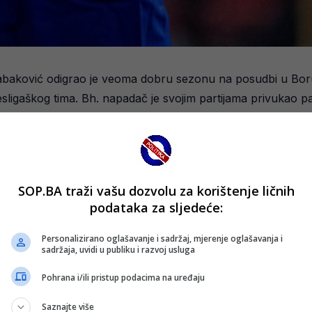
abaković odigrao je veoma dobru sezonu na posudbi u Bor
ligaškog tima. Bh. napadač je svojim partijama privukao pa
 pogodaka i upisao dvije asistencije, čime je bio jedan od n
sezone, kada je često bio ključni čovjek u napadu.
SOP.BA traži vašu dozvolu za korištenje ličnih
podataka za sljedeće:
om, problem predstavlja činjenica da klub nema opciju otk
titi u TSG Hoffenheim, s kojim ima važeći ugovor do kraja
Personalizirano oglašavanje i sadržaj, mjerenje oglašavanja i
sadržaja, uvidi u publiku i razvoj usluga
da Hoffenheim planira prodati bh. reprezentativca ukoliko 
Pohrana i/ili pristup podacima na uređaju
bu sada ozbiljno razmatraju mogućnost da ga zadrže u svoj
Saznajte više