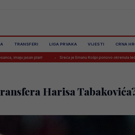
JA
TRANSFERI
LIGA PRVAKA
VIJESTI
CRNA HR
an!
Sreća je Emanu Košpi ponovo okrenula leđa
Selektor 
transfera Harisa Tabakovića?