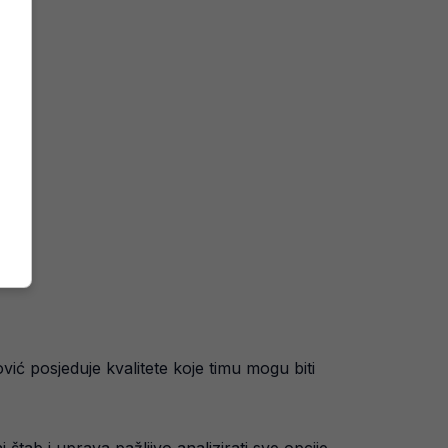
vić posjeduje kvalitete koje timu mogu biti
tab i uprava pažljivo analizirati sve opcije