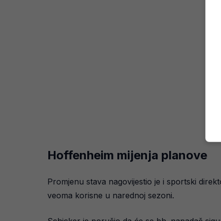
Hoffenheim mijenja planove
Promjenu stava nagovijestio je i sportski direk
veoma korisne u narednoj sezoni.
Schicker je poručio da će se bh. napadač sigurn