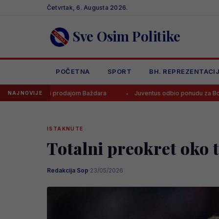
Skip
Četvrtak, 6. Augusta 2026.
to
content
Sve Osim Politike
POČETNA
SPORT
BH. REPREZENTACI
rodajom Baždara
Juventus odbio ponudu za Bosanca, imaju jasan pl
NAJNOVIJE
ISTAKNUTE
Totalni preokret oko 
Redakcija Sop
·
23/05/2026