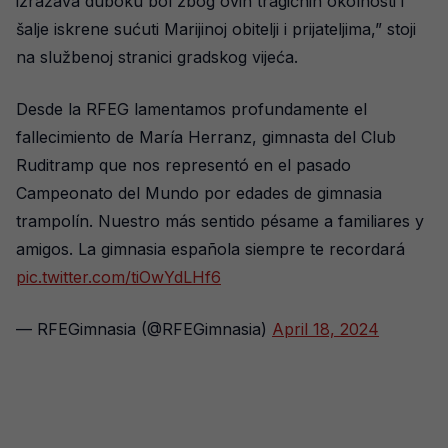
izražava duboku bol zbog ovih tragičnih okolnosti i
šalje iskrene sućuti Marijinoj obitelji i prijateljima,” stoji
na službenoj stranici gradskog vijeća.
Desde la RFEG lamentamos profundamente el
fallecimiento de María Herranz, gimnasta del Club
Ruditramp que nos representó en el pasado
Campeonato del Mundo por edades de gimnasia
trampolín. Nuestro más sentido pésame a familiares y
amigos. La gimnasia española siempre te recordará
pic.twitter.com/tiOwYdLHf6
— RFEGimnasia (@RFEGimnasia)
April 18, 2024