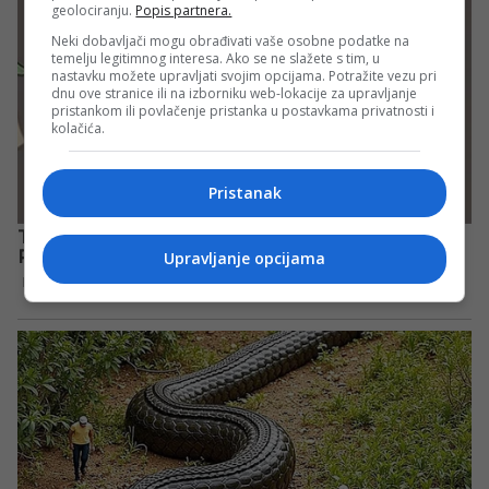
geolociranju.
Popis partnera.
Neki dobavljači mogu obrađivati vaše osobne podatke na
temelju legitimnog interesa. Ako se ne slažete s tim, u
nastavku možete upravljati svojim opcijama. Potražite vezu pri
dnu ove stranice ili na izborniku web-lokacije za upravljanje
pristankom ili povlačenje pristanka u postavkama privatnosti i
kolačića.
Pristanak
Upravljanje opcijama