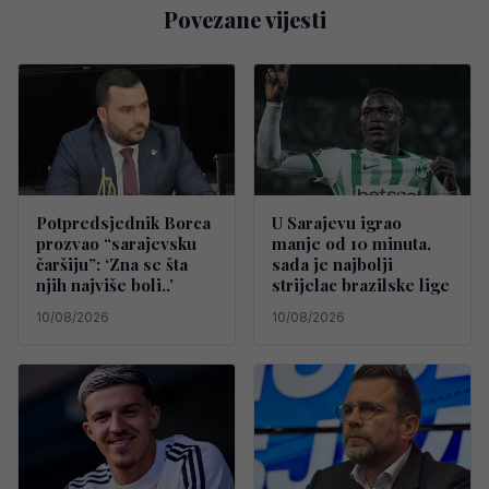
Povezane vijesti
Potpredsjednik Borca
U Sarajevu igrao
prozvao “sarajevsku
manje od 10 minuta,
čaršiju”: ‘Zna se šta
sada je najbolji
njih najviše boli..’
strijelac brazilske lige
10/08/2026
10/08/2026