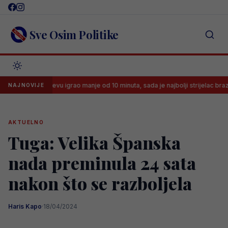
Skip
to
content
Sve Osim Politike
U Sarajevu igrao manje od 10 minuta, sada je najbolji strijelac brazilske lige
NAJNOVIJE
AKTUELNO
Tuga: Velika Španska
nada preminula 24 sata
nakon što se razboljela
Haris Kapo
·
18/04/2024