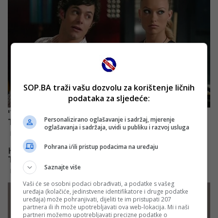
SOP.BA traži vašu dozvolu za korištenje ličnih
podataka za sljedeće:
Personalizirano oglašavanje i sadržaj, mjerenje
oglašavanja i sadržaja, uvidi u publiku i razvoj usluga
Pohrana i/ili pristup podacima na uređaju
Saznajte više
Vaši će se osobni podaci obrađivati, a podatke s vašeg
uređaja (kolačiće, jedinstvene identifikatore i druge podatke
uređaja) može pohranjivati, dijeliti te im pristupati 207
partnera ili ih može upotrebljavati ova web-lokacija. Mi i naši
partneri možemo upotrebljavati precizne podatke o