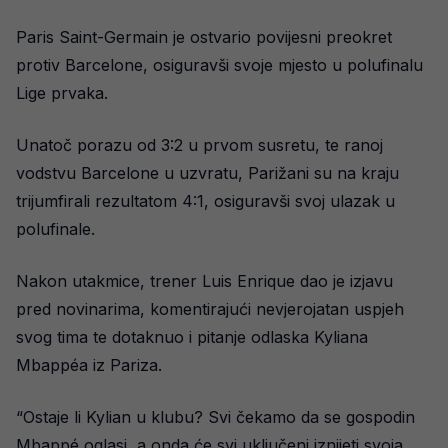
Paris Saint-Germain je ostvario povijesni preokret
protiv Barcelone, osiguravši svoje mjesto u polufinalu
Lige prvaka.
Unatoč porazu od 3:2 u prvom susretu, te ranoj
vodstvu Barcelone u uzvratu, Parižani su na kraju
trijumfirali rezultatom 4:1, osiguravši svoj ulazak u
polufinale.
Nakon utakmice, trener Luis Enrique dao je izjavu
pred novinarima, komentirajući nevjerojatan uspjeh
svog tima te dotaknuo i pitanje odlaska Kyliana
Mbappéa iz Pariza.
“Ostaje li Kylian u klubu? Svi čekamo da se gospodin
Mbappé oglasi, a onda će svi uključeni iznijeti svoja