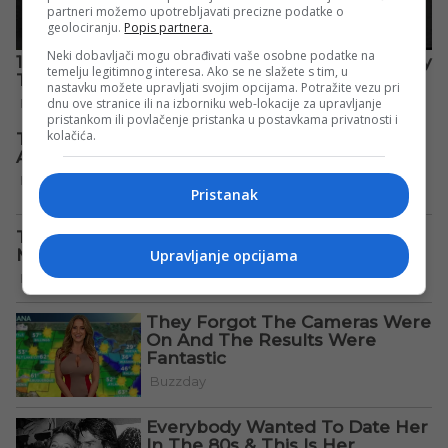
partneri možemo upotrebljavati precizne podatke o
geolociranju.
Popis partnera.
Neki dobavljači mogu obrađivati vaše osobne podatke na
temelju legitimnog interesa. Ako se ne slažete s tim, u
nastavku možete upravljati svojim opcijama. Potražite vezu pri
dnu ove stranice ili na izborniku web-lokacije za upravljanje
pristankom ili povlačenje pristanka u postavkama privatnosti i
kolačića.
Pristanak
Upravljanje opcijama