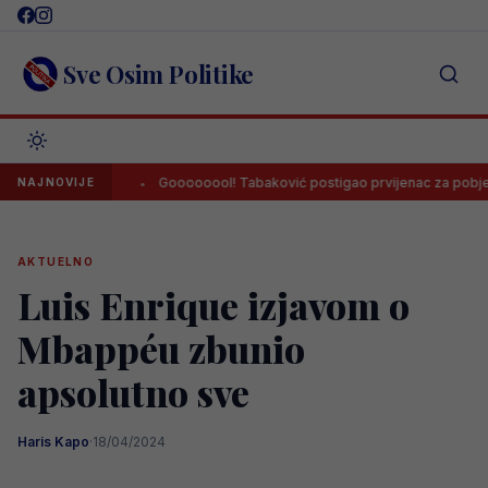
Skip
to
content
Sve Osim Politike
egovinom
Goooooool! Tabaković postigao prvijenac za pobjedu Sal
NAJNOVIJE
AKTUELNO
Luis Enrique izjavom o
Mbappéu zbunio
apsolutno sve
Haris Kapo
·
18/04/2024