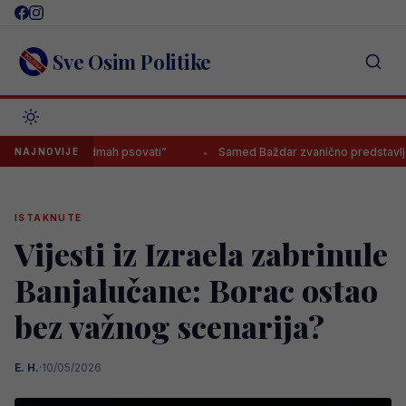
Skip
to
content
Sve Osim Politike
renemo odmah psovati”
Samed Baždar zvanično predstavljen u novo
NAJNOVIJE
ISTAKNUTE
Vijesti iz Izraela zabrinule
Banjalučane: Borac ostao
bez važnog scenarija?
E. H.
·
10/05/2026