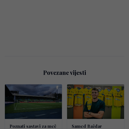
Povezane vijesti
Poznati sastavi za meč
Samed Baždar