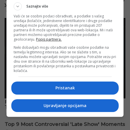
Saznajte više
Vaši će se osobni podaci obrađivati, a podatke s vašeg
uređaja (kolačiće, jedinstvene identifikatore i druge podatke
uređaja) može pohranjivati, dijeliti te im pristupati 207
partnera ili ih može upotrebljavati ova web-lokacija. Mi i naši
partneri možemo upotrebljavati precizne podatke o
geolociranju.
Popis partnera.
Neki dobavljači mogu obrađivati vaše osobne podatke na
temelju legitimnog interesa. Ako se ne slažete s tim, u
nastavku možete upravljati svojim opcijama. Potražite vezu pri
dnu ove stranice ili na izborniku web-lokacije za upravljanje
pristankom ili povlačenje pristanka u postavkama privatnosti i
kolačića.
Pristanak
Upravljanje opcijama