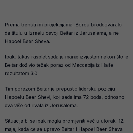
Prema trenutnim projekcijama, Borcu bi odgovaralo
da titulu u Izraelu osvoji Beitar iz Jerusalema, a ne
Hapoel Beer Sheva.
Ipak, takav rasplet sada je manje izvjestan nakon što je
Beitar doživio težak poraz od Maccabija iz Haife
rezultatom 3:0.
Tim porazom Beitar je prepustio lidersku poziciju
Hapoelu Beer Shevi, koji sada ima 72 boda, odnosno
dva više od rivala iz Jerusalema.
Situacija bi se ipak mogla promijeniti već u utorak, 12.
maja, kada će se upravo Beitar i Hapoel Beer Sheva