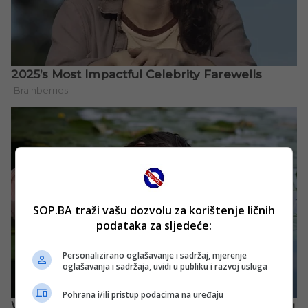
SOP.BA traži vašu dozvolu za korištenje ličnih
podataka za sljedeće:
Personalizirano oglašavanje i sadržaj, mjerenje
oglašavanja i sadržaja, uvidi u publiku i razvoj usluga
Pohrana i/ili pristup podacima na uređaju