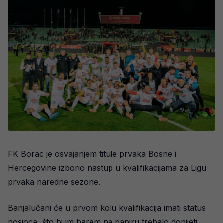
FK Borac je osvajanjem titule prvaka Bosne i
Hercegovine izborio nastup u kvalifikacijama za Ligu
prvaka naredne sezone.
Banjalučani će u prvom kolu kvalifikacija imati status
nosioca, što bi im barem na papiru trebalo donijeti