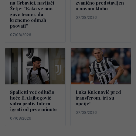
na Grbavici, navijači
zvanično predstavljen
Želje: “Kako se ono
u novom klubu
zove trener, da
07/08/2026
krenemo odmah
psovati”
07/08/2026
Spalletti već odlučio
Luka Kulenović pred
hoće li Alajbegović
transferom, tri su
sutra protiv Intera
opcije!
igrati od prve minute
07/08/2026
07/08/2026