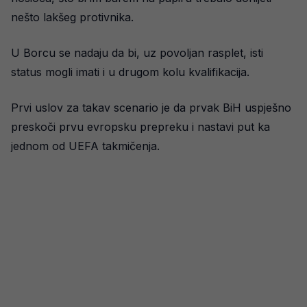
nešto lakšeg protivnika.
U Borcu se nadaju da bi, uz povoljan rasplet, isti
status mogli imati i u drugom kolu kvalifikacija.
Prvi uslov za takav scenario je da prvak BiH uspješno
preskoči prvu evropsku prepreku i nastavi put ka
jednom od UEFA takmičenja.