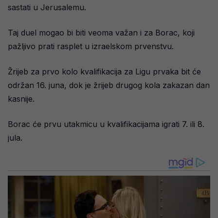
sastati u Jerusalemu.
Taj duel mogao bi biti veoma važan i za Borac, koji
pažljivo prati rasplet u izraelskom prvenstvu.
Žrijeb za prvo kolo kvalifikacija za Ligu prvaka bit će
održan 16. juna, dok je žrijeb drugog kola zakazan dan
kasnije.
Borac će prvu utakmicu u kvalifikacijama igrati 7. ili 8.
jula.