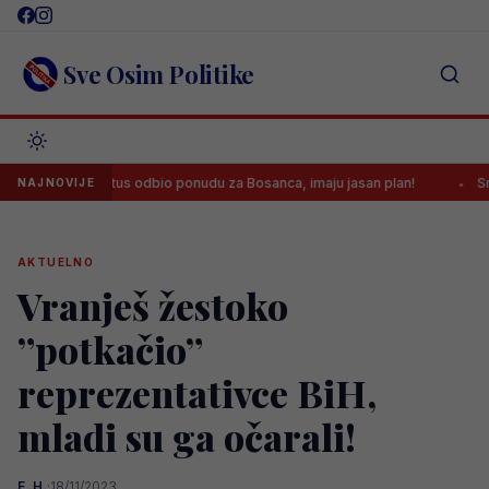
Skip
to
content
Sve Osim Politike
Juventus odbio ponudu za Bosanca, imaju jasan plan!
Sreća je 
NAJNOVIJE
AKTUELNO
Vranješ žestoko
”potkačio”
reprezentativce BiH,
mladi su ga očarali!
E. H.
·
18/11/2023