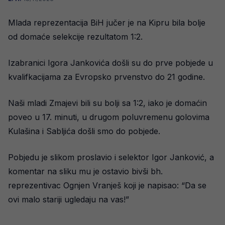
Mlada reprezentacija BiH jučer je na Kipru bila bolje
od domaće selekcije rezultatom 1:2.
Izabranici Igora Jankovića došli su do prve pobjede u
kvalifkacijama za Evropsko prvenstvo do 21 godine.
Naši mladi Zmajevi bili su bolji sa 1:2, iako je domaćin
poveo u 17. minuti, u drugom poluvremenu golovima
Kulašina i Sabljića došli smo do pobjede.
Pobjedu je slikom proslavio i selektor Igor Janković, a
komentar na sliku mu je ostavio bivši bh.
reprezentivac Ognjen Vranješ koji je napisao: “Da se
ovi malo stariji ugledaju na vas!”