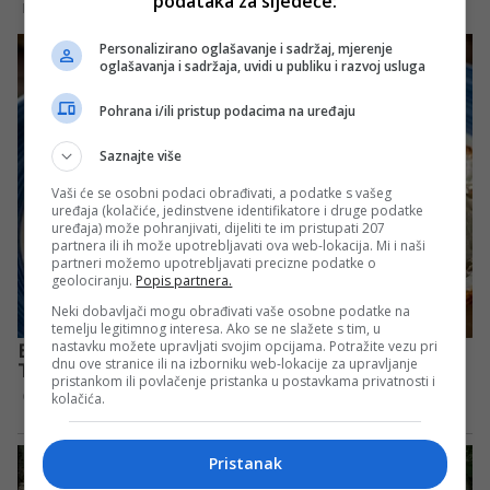
podataka za sljedeće:
Personalizirano oglašavanje i sadržaj, mjerenje
oglašavanja i sadržaja, uvidi u publiku i razvoj usluga
Pohrana i/ili pristup podacima na uređaju
Saznajte više
Vaši će se osobni podaci obrađivati, a podatke s vašeg
uređaja (kolačiće, jedinstvene identifikatore i druge podatke
uređaja) može pohranjivati, dijeliti te im pristupati 207
partnera ili ih može upotrebljavati ova web-lokacija. Mi i naši
partneri možemo upotrebljavati precizne podatke o
geolociranju.
Popis partnera.
Neki dobavljači mogu obrađivati vaše osobne podatke na
temelju legitimnog interesa. Ako se ne slažete s tim, u
nastavku možete upravljati svojim opcijama. Potražite vezu pri
dnu ove stranice ili na izborniku web-lokacije za upravljanje
pristankom ili povlačenje pristanka u postavkama privatnosti i
kolačića.
Pristanak