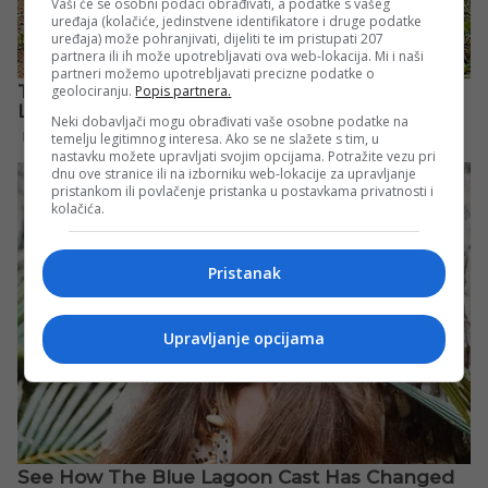
Vaši će se osobni podaci obrađivati, a podatke s vašeg
uređaja (kolačiće, jedinstvene identifikatore i druge podatke
uređaja) može pohranjivati, dijeliti te im pristupati 207
partnera ili ih može upotrebljavati ova web-lokacija. Mi i naši
partneri možemo upotrebljavati precizne podatke o
geolociranju.
Popis partnera.
Neki dobavljači mogu obrađivati vaše osobne podatke na
temelju legitimnog interesa. Ako se ne slažete s tim, u
nastavku možete upravljati svojim opcijama. Potražite vezu pri
dnu ove stranice ili na izborniku web-lokacije za upravljanje
pristankom ili povlačenje pristanka u postavkama privatnosti i
kolačića.
Pristanak
Upravljanje opcijama