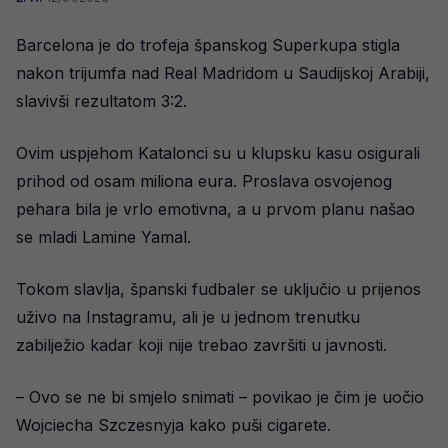
Barcelona je do trofeja španskog Superkupa stigla
nakon trijumfa nad Real Madridom u Saudijskoj Arabiji,
slavivši rezultatom 3:2.
Ovim uspjehom Katalonci su u klupsku kasu osigurali
prihod od osam miliona eura. Proslava osvojenog
pehara bila je vrlo emotivna, a u prvom planu našao
se mladi Lamine Yamal.
Tokom slavlja, španski fudbaler se uključio u prijenos
uživo na Instagramu, ali je u jednom trenutku
zabilježio kadar koji nije trebao završiti u javnosti.
– Ovo se ne bi smjelo snimati – povikao je čim je uočio
Wojciecha Szczesnyja kako puši cigarete.