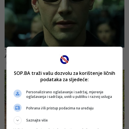
SOP.BA traži vašu dozvolu za korištenje ličnih
podataka za sljedeće:
Personalizirano oglašavanje i sadržaj, mjerenje
oglašavanja i sadržaja, uvidi u publiku i razvoj usluga
Pohrana i/ili pristup podacima na uređaju
Saznajte više