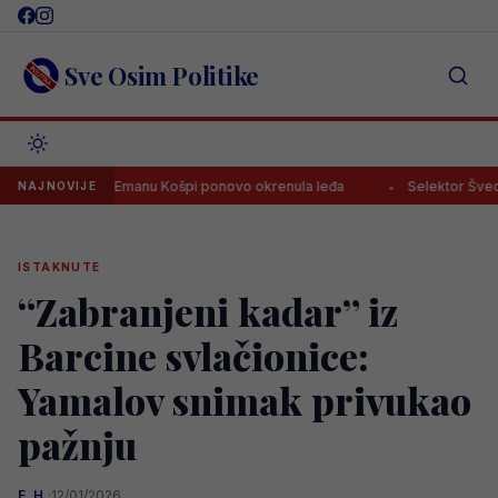
Skip
to
content
Sve Osim Politike
Sreća je Emanu Košpi ponovo okrenula leđa
Selektor Švedske otp
NAJNOVIJE
ISTAKNUTE
“Zabranjeni kadar” iz
Barcine svlačionice:
Yamalov snimak privukao
pažnju
E. H.
·
12/01/2026