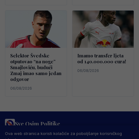
Selektor Švedske
Imamo transfer ljeta
otputovao “na noge”
od 140.000.000 eura!
Smajloviću, budući
06/08/2026
Zmaj imao samo jedan
odgovor
06/08/2026
Sve Osim Politike
PRAVILA PRIVATNOSTI
MARKETING
USLOVI KORIŠTENJA
Ova web stranica koristi kolačiće za poboljšanje korisničkog
IMPRESSUM
KONTAKT