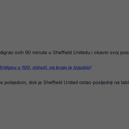
igrao svih 90 minuta u Sheffield Unitedu i obavio svoj po
dgeu u 100. minuti, na kraju je izgubio!
e pobjedom, dok je Sheffield United ostao posljednji na tabl