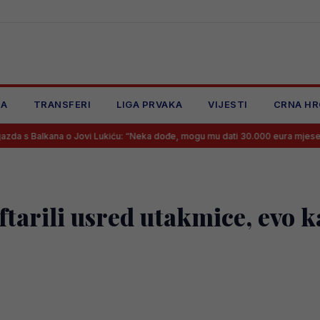
JA
TRANSFERI
LIGA PRVAKA
VIJESTI
CRNA HR
o Jovi Lukiću: “Neka dođe, mogu mu dati 30.000 eura mjesečno, više ne”
tarili usred utakmice, evo k