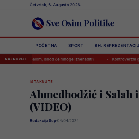
Skip
Četvrtak, 6. Augusta 2026.
to
content
Sve Osim Politike
POČETNA
SPORT
BH. REPREZENTACI
 Realom, ishod će mnoge iznenaditi?
Kontroverzni gazda s Balkana 
NAJNOVIJE
ISTAKNUTE
Ahmedhodžić i Salah if
(VIDEO)
Redakcija Sop
·
04/04/2024