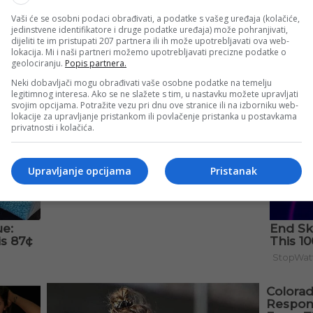
Vaši će se osobni podaci obrađivati, a podatke s vašeg uređaja (kolačiće,
jedinstvene identifikatore i druge podatke uređaja) može pohranjivati,
dijeliti te im pristupati 207 partnera ili ih može upotrebljavati ova web-
lokacija. Mi i naši partneri možemo upotrebljavati precizne podatke o
geolociranju.
Popis partnera.
Neki dobavljači mogu obrađivati vaše osobne podatke na temelju
legitimnog interesa. Ako se ne slažete s tim, u nastavku možete upravljati
svojim opcijama. Potražite vezu pri dnu ove stranice ili na izborniku web-
lokacije za upravljanje pristankom ili povlačenje pristanka u postavkama
privatnosti i kolačića.
Upravljanje opcijama
Pristanak