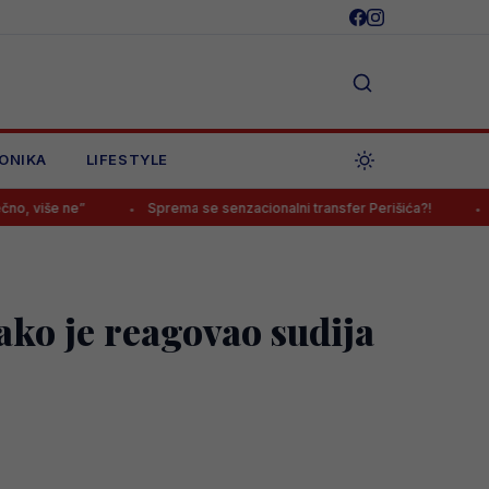
ONIKA
LIFESTYLE
Sprema se senzacionalni transfer Perišića?!
Sarajevo ipak 
ako je reagovao sudija