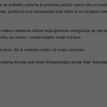
 na Anfieldu večeras je privukla pažnju nakon što su musli
 prekinuli svoj ramazanski post kako bi se okrijepili vod
ligi nakon nedavne odluke koja igračima omogućuje da zat
riliku za odmor i slušali savjete svojih trenera.
 susret, što je svakako potez za svaku pohvalu.
brahima Konate and Anel Ahmedhodzic break their Ramada