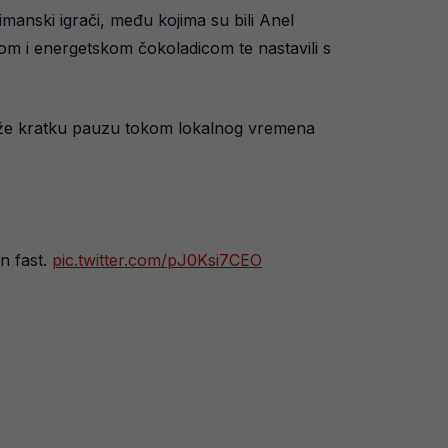
manski igrači, među kojima su bili Anel
om i energetskom čokoladicom te nastavili s
raže kratku pauzu tokom lokalnog vremena
n fast.
pic.twitter.com/pJ0Ksi7CEO