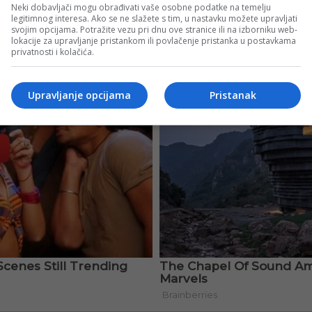
Neki dobavljači mogu obrađivati vaše osobne podatke na temelju
legitimnog interesa. Ako se ne slažete s tim, u nastavku možete upravljati
svojim opcijama. Potražite vezu pri dnu ove stranice ili na izborniku web-
lokacije za upravljanje pristankom ili povlačenje pristanka u postavkama
privatnosti i kolačića.
Upravljanje opcijama
Pristanak