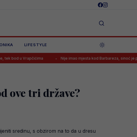
ONIKA
LIFESTYLE
apčićima
Nije imao mjesta kod Barbareza, sinoć je postigao hat-trick 
d ove tri države?
niti sredinu, s obzirom na to da u dresu