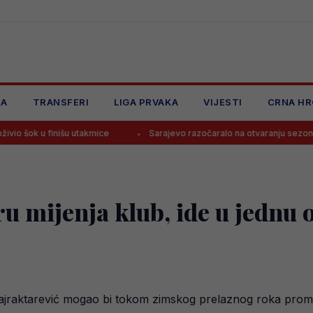
JA
TRANSFERI
LIGA PRVAKA
VIJESTI
CRNA HR
šu utakmice
Sarajevo razočaralo na otvaranju sezone, tek bod u Vr
u mijenja klub, ide u jednu o
jraktarević mogao bi tokom zimskog prelaznog roka promije