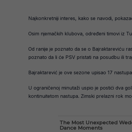
Najkonkretniji interes, kako se navodi, pokaza
Osim njemačkih klubova, određeni timovi iz Tur
Od ranije je poznato da se o Bajraktareviću rasp
poznato da li će PSV pristati na posudbu ili traj
Bajraktarević je ove sezone upisao 17 nastupa
U ograničenoj minutaži uspio je postići dva gola
kontinuitetom nastupa. Zimski prelazni rok moga