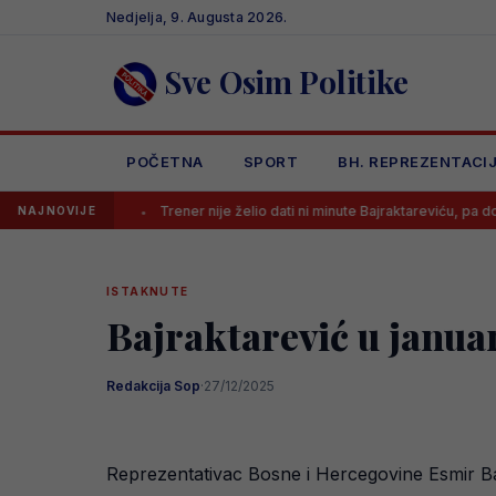
Skip
Nedjelja, 9. Augusta 2026.
to
content
Sve Osim Politike
POČETNA
SPORT
BH. REPREZENTACI
Trener nije želio dati ni minute Bajraktareviću, pa doživio šok u fini
NAJNOVIJE
ISTAKNUTE
Bajraktarević u januar
Redakcija Sop
·
27/12/2025
Reprezentativac Bosne i Hercegovine Esmir Ba