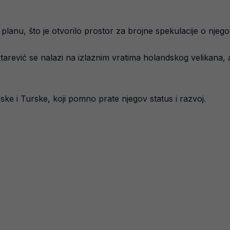
lanu, što je otvorilo prostor za brojne spekulacije o njeg
arević se nalazi na izlaznim vratima holandskog velikana, a
ke i Turske, koji pomno prate njegov status i razvoj.