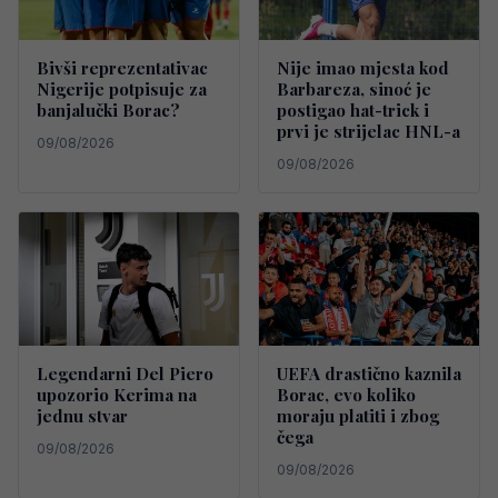
Bivši reprezentativac
Nije imao mjesta kod
Nigerije potpisuje za
Barbareza, sinoć je
banjalučki Borac?
postigao hat-trick i
prvi je strijelac HNL-a
09/08/2026
09/08/2026
Legendarni Del Piero
UEFA drastično kaznila
upozorio Kerima na
Borac, evo koliko
jednu stvar
moraju platiti i zbog
čega
09/08/2026
09/08/2026