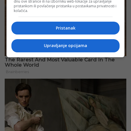
dnu ove stranice ili na izborniku web-lokacije za upravljanje
pristankom ili povlačenje pristanka u postavkama privatnosti i
kolačića.
Pristanak
Upravljanje opcijama