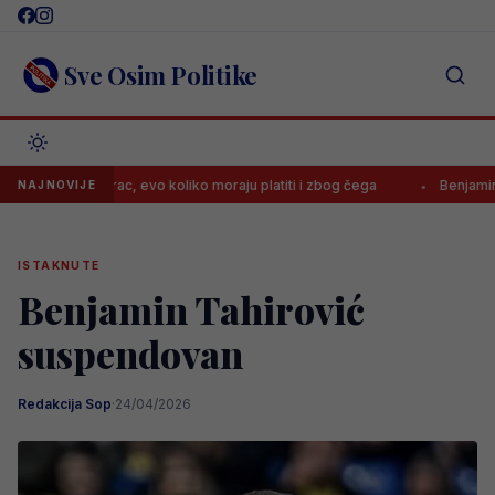
Skip
to
content
Sve Osim Politike
la Borac, evo koliko moraju platiti i zbog čega
Benjamin Šehić pora
NAJNOVIJE
ISTAKNUTE
Benjamin Tahirović
suspendovan
Redakcija Sop
·
24/04/2026