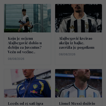
Koju je ocjenu
Alajbegović kreirao
Alajbegović dobio u
akciju iz bajke,
debiju za Juventus?
završila je pogotkom
Veću od većine..
08/08/2026
08/08/2026
Leeds od 15 sati igra
Lionel Messi doživio