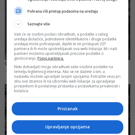
Pohrana i/ili pristup podacima na uređaju
Saznajte više
Vaši će se osobni podaci obrađivati, a podatke s vašeg
uređaja (kolačiće, jedinstvene identifikatore i druge podatke
uređaja) može pohranjivati, dijeliti te im pristupati 207
partnera ili ih može upotrebljavati ova web-lokacija. Mi i naši
partneri možemo upotrebljavati precizne podatke o
geolociranju.
Popis partnera.
Neki dobavljači mogu obrađivati vaše osobne podatke na
temelju legitimnog interesa. Ako se ne slažete s tim, u
nastavku možete upravljati svojim opcijama. Potražite vezu pri
dnu ove stranice ili na izborniku web-lokacije za upravljanje
pristankom ili povlačenje pristanka u postavkama privatnosti i
kolačića.
Pristanak
Upravljanje opcijama