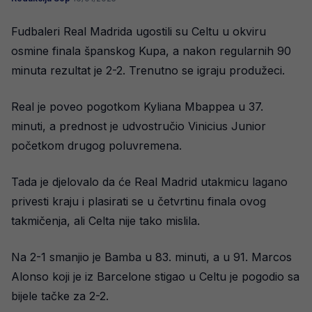
Fudbaleri Real Madrida ugostili su Celtu u okviru
osmine finala španskog Kupa, a nakon regularnih 90
minuta rezultat je 2-2. Trenutno se igraju produžeci.
Real je poveo pogotkom Kyliana Mbappea u 37.
minuti, a prednost je udvostručio Vinicius Junior
početkom drugog poluvremena.
Tada je djelovalo da će Real Madrid utakmicu lagano
privesti kraju i plasirati se u četvrtinu finala ovog
takmičenja, ali Celta nije tako mislila.
Na 2-1 smanjio je Bamba u 83. minuti, a u 91. Marcos
Alonso koji je iz Barcelone stigao u Celtu je pogodio sa
bijele tačke za 2-2.