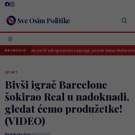
Skip
to
content
Sve Osim Politike
Leeds od 15 sati igra protiv Leipziga, poznat status Muharemovića
NAJNOVIJE
SPORT
Bivši igrač Barcelone
šokirao Real u nadoknadi,
gledat ćemo produžetke!
(VIDEO)
Redakcija Sop
·
16/01/2025