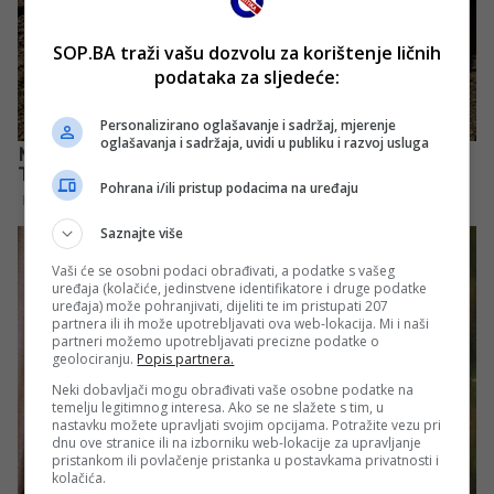
SOP.BA traži vašu dozvolu za korištenje ličnih
podataka za sljedeće:
Personalizirano oglašavanje i sadržaj, mjerenje
oglašavanja i sadržaja, uvidi u publiku i razvoj usluga
Pohrana i/ili pristup podacima na uređaju
Saznajte više
Vaši će se osobni podaci obrađivati, a podatke s vašeg
uređaja (kolačiće, jedinstvene identifikatore i druge podatke
uređaja) može pohranjivati, dijeliti te im pristupati 207
partnera ili ih može upotrebljavati ova web-lokacija. Mi i naši
partneri možemo upotrebljavati precizne podatke o
geolociranju.
Popis partnera.
Neki dobavljači mogu obrađivati vaše osobne podatke na
temelju legitimnog interesa. Ako se ne slažete s tim, u
nastavku možete upravljati svojim opcijama. Potražite vezu pri
dnu ove stranice ili na izborniku web-lokacije za upravljanje
pristankom ili povlačenje pristanka u postavkama privatnosti i
kolačića.