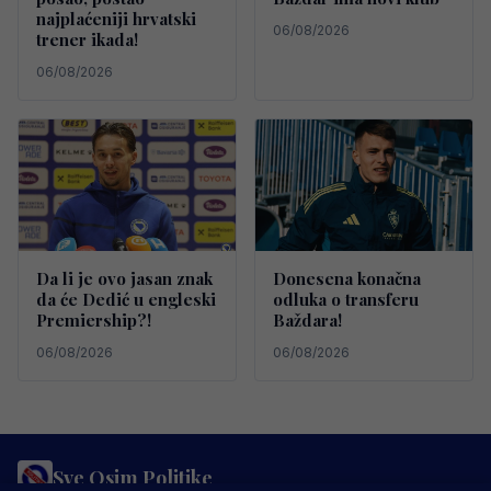
najplaćeniji hrvatski
06/08/2026
trener ikada!
06/08/2026
Da li je ovo jasan znak
Donesena konačna
da će Dedić u engleski
odluka o transferu
Premiership?!
Baždara!
06/08/2026
06/08/2026
Sve Osim Politike