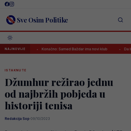
Skip
to
content
Sve Osim Politike
 ikada!
Konačno: Samed Baždar ima novi klub
Da li je ovo
NAJNOVIJE
ISTAKNUTE
Džumhur režirao jednu
od najbržih pobjeda u
historiji tenisa
Redakcija Sop
·
09/10/2023