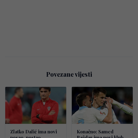
Povezane vijesti
Zlatko Dalić ima novi
Konačno: Samed
posao, postao
Baždar ima novi klub