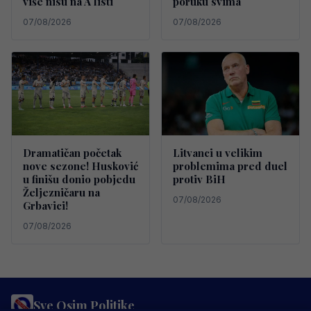
više nisu na A listi
poruku svima
07/08/2026
07/08/2026
Dramatičan početak
Litvanci u velikim
nove sezone! Husković
problemima pred duel
u finišu donio pobjedu
protiv BiH
Željezničaru na
07/08/2026
Grbavici!
07/08/2026
Sve Osim Politike