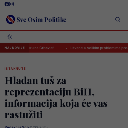
Skip
to
content
Sve Osim Politike
jezničaru na Grbavici!
Litvanci u velikim problemima pred duel pro
NAJNOVIJE
ISTAKNUTE
Hladan tuš za
reprezentaciju BiH,
informacija koja će vas
rastužiti
Redakcija Sop
·
11/03/2025