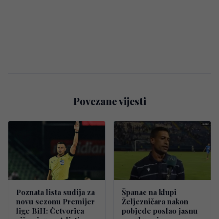
Povezane vijesti
Poznata lista sudija za
Španac na klupi
novu sezonu Premijer
Željezničara nakon
lige BiH: Četvorica
pobjede poslao jasnu