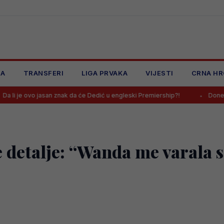
JA
TRANSFERI
LIGA PRVAKA
VIJESTI
CRNA HR
 jasan znak da će Dedić u engleski Premiership?!
Donesena konačna
 detalje: “Wanda me varala s