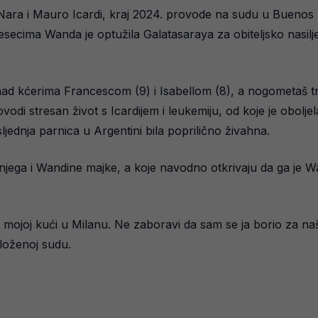
Nara i Mauro Icardi, kraj 2024. provode na sudu u Buenos 
secima Wanda je optužila Galatasaraya za obiteljsko nasilj
 nad kćerima Francescom (9) i Isabellom (8), a nogometaš tr
di stresan život s Icardijem i leukemiju, od koje je oboljel
sljednja parnica u Argentini bila poprilično živahna.
njega i Wandine majke, a koje navodno otkrivaju da ga je Wa
 mojoj kući u Milanu. Ne zaboravi da sam se ja borio za našu 
riloženoj sudu.