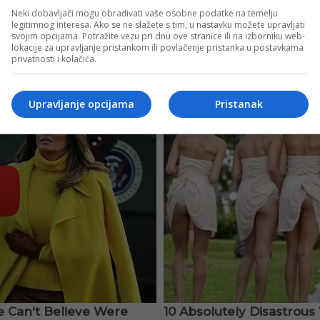
Neki dobavljači mogu obrađivati vaše osobne podatke na temelju
legitimnog interesa. Ako se ne slažete s tim, u nastavku možete upravljati
svojim opcijama. Potražite vezu pri dnu ove stranice ili na izborniku web-
lokacije za upravljanje pristankom ili povlačenje pristanka u postavkama
privatnosti i kolačića.
Upravljanje opcijama
Pristanak