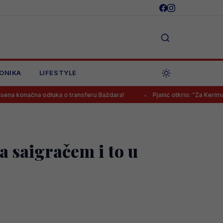
ONIKA
LIFESTYLE
 odluka o transferu Baždara!
Pjanić otkrio: “Za Kerima je bilo i boga
a saigračem i to u