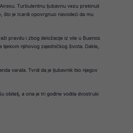
Airesu. Turbulentnu ljubavnu vezu prekinuli
e, što je Icardi opovrgnuo navodeći da mu
aži pravdu i zbog deložacije iz vile u Buenos
a tijekom njihovog zajedničkog života. Dakle,
nda varala. Tvrdi da je ljubavnik bio njegov
obitelj, a ona je tri godine vodila dvostruki