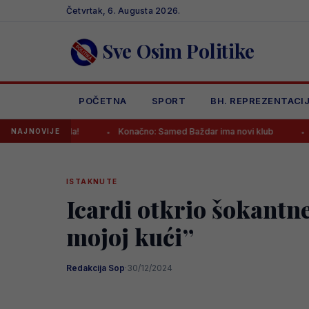
Skip
Četvrtak, 6. Augusta 2026.
to
content
Sve Osim Politike
POČETNA
SPORT
BH. REPREZENTACI
 ikada!
Konačno: Samed Baždar ima novi klub
Da li je ovo
NAJNOVIJE
ISTAKNUTE
Icardi otkrio šokantne
mojoj kući”
Redakcija Sop
·
30/12/2024