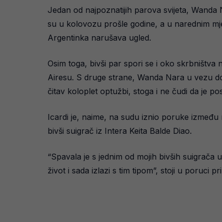
Jedan od najpoznatijih parova svijeta, Wanda 
su u kolovozu prošle godine, a u narednim mje
Argentinka narušava ugled.
Osim toga, bivši par spori se i oko skrbništva
Airesu. S druge strane, Wanda Nara u vezu dovo
čitav koloplet optužbi, stoga i ne čudi da je po
Icardi je, naime, na sudu iznio poruke između 
bivši suigrač iz Intera Keita Balde Diao.
“Spavala je s jednim od mojih bivših suigrača u
život i sada izlazi s tim tipom”, stoji u poruci p