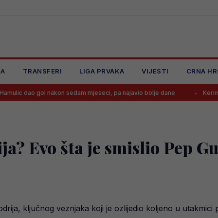
JA
TRANSFERI
LIGA PRVAKA
VIJESTI
CRNA HR
 gol nakon sedam mjeseci, pa najavio bolje dane
Kerim danas debit
ja? Evo šta je smislio Pep G
rija, ključnog veznjaka koji je ozlijedio koljeno u utakmici 