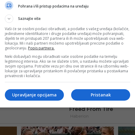
Pohrana i/ili pristup podacima na uređaju
Saznajte više
Vaši će se osobni podaci obrađivati, a podatke s vašeg uređaja (kolačiće,
jedinstvene identifikatore i druge podatke uređaja) može pohranjivati,
dijeliti te im pristupati 207 partnera ili ih može upotrebljavati ova web-
lokacija. Mi i naši partneri možemo upotrebljavati precizne podatke o
geolociranju.
Popis partnera.
Neki dobavljači mogu obrađivati vaše osobne podatke na temelju
legitimnog interesa. Ako se ne slažete s tim, u nastavku možete upravljati
svojim opcijama. Potražite vezu pri dnu ove stranice ili na izborniku web-
lokacije za upravljanje pristankom ili povlačenje pristanka u postavkama
privatnosti i kolačića.
Upravljanje opcijama
Pristanak