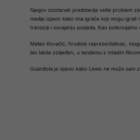
Njegov izostanak predstavlja veliki problem za
medije izjavio kako ima igrače koji mogu igrati 
tranziciji i osvajanju posjeda. Kao potencijaln
Mateo Kovačić, hrvatski reprezentativac, moga
bio lakše ozlijeđen, u tandemu s mladim Rico
Guardiola je izjavio kako Lewis ne može sam zam