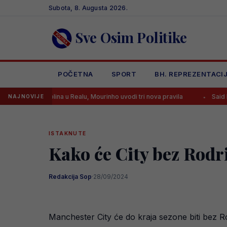
Skip
Subota, 8. Augusta 2026.
to
content
Sve Osim Politike
POČETNA
SPORT
BH. REPREZENTACI
disciplina u Realu, Mourinho uvodi tri nova pravila
Said Hamulić dao
NAJNOVIJE
ISTAKNUTE
Kako će City bez Rodri
Redakcija Sop
·
28/09/2024
Manchester City će do kraja sezone biti bez Rod