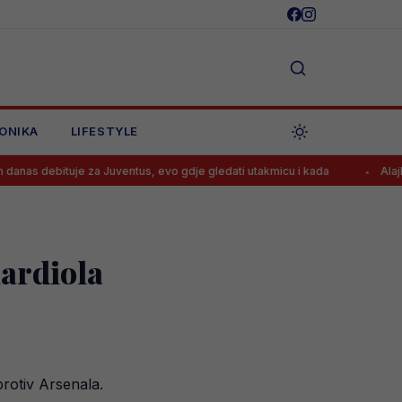
ONIKA
LIFESTYLE
uje za Juventus, evo gdje gledati utakmicu i kada
Alajbegović krei
uardiola
protiv Arsenala.