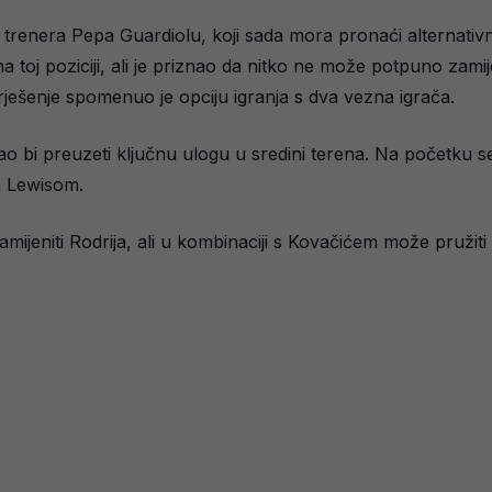
 trenera Pepa Guardiolu, koji sada mora pronaći alternativna
na toj poziciji, ali je priznao da nitko ne može potpuno zami
o rješenje spomenuo je opciju igranja s dva vezna igrača.
o bi preuzeti ključnu ulogu u sredini terena. Na početku s
m Lewisom.
ijeniti Rodrija, ali u kombinaciji s Kovačićem može pružiti 