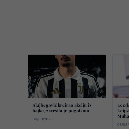
Alajbegović kreirao akciju iz
Leeds
bajke, završila je pogotkom
Leipz
Muha
08/08/2026
08/08