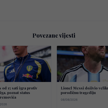
Povezane vijesti
 od 15 sati igra protiv
Lionel Messi doživio velik
iga, poznat status
porodičnu tragediju
removića
08/08/2026
/2026