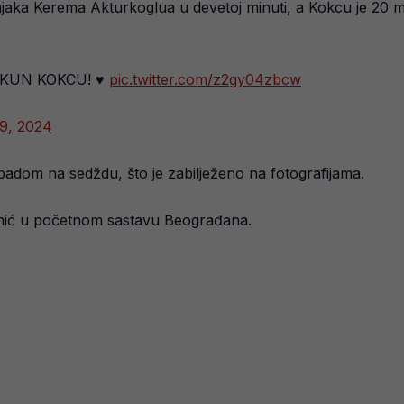
jaka Kerema Akturkoglua u devetoj minuti, a Kokcu je 20 m
ORKUN KOKCU! ♥️
pic.twitter.com/z2gy04zbcw
9, 2024
padom na sedždu, što je zabilježeno na fotografijama.
unić u početnom sastavu Beograđana.