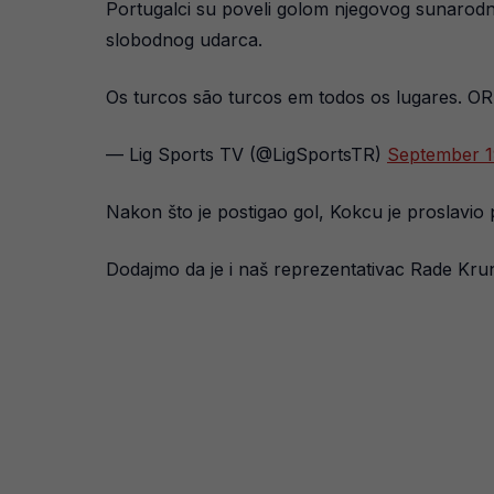
Portugalci su poveli golom njegovog sunarodn
slobodnog udarca.
Os turcos são turcos em todos os lugares. 
— Lig Sports TV (@LigSportsTR)
September 1
Nakon što je postigao gol, Kokcu je proslavio 
Dodajmo da je i naš reprezentativac Rade Kr