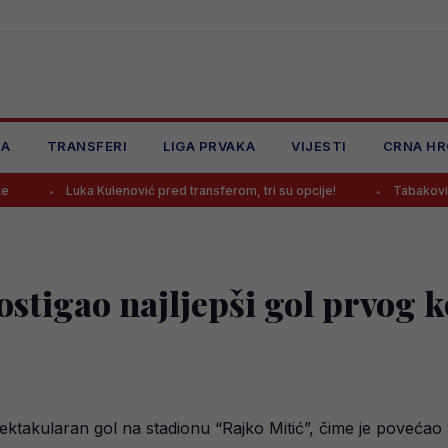
JA
TRANSFERI
LIGA PRVAKA
VIJESTI
CRNA HR
 Kulenović pred transferom, tri su opcije!
Tabaković komentirao pr
ostigao najljepši gol prvog 
ktakularan gol na stadionu “Rajko Mitić”, čime je povećao