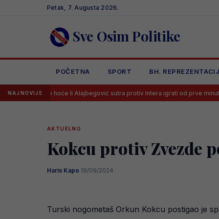
Skip
Petak, 7. Augusta 2026.
to
content
Sve Osim Politike
POČETNA
SPORT
BH. REPREZENTACI
čio hoće li Alajbegović sutra protiv Intera igrati od prve minute
Luka
NAJNOVIJE
AKTUELNO
Kokcu protiv Zvezde p
Haris Kapo
·
19/09/2024
Turski nogometaš Orkun Kokcu postigao je spe