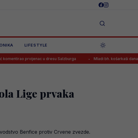
ONIKA
LIFESTYLE
vijenac u dresu Salzburga
Mladi bh. košarkaši danas traže novu p
kola Lige prvaka
 vodstvo Benfice protiv Crvene zvezde.