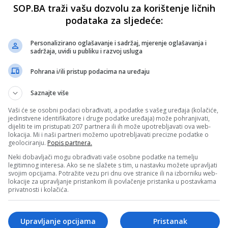
SOP.BA traži vašu dozvolu za korištenje ličnih
podataka za sljedeće:
Personalizirano oglašavanje i sadržaj, mjerenje oglašavanja i
sadržaja, uvidi u publiku i razvoj usluga
Pohrana i/ili pristup podacima na uređaju
Saznajte više
Vaši će se osobni podaci obrađivati, a podatke s vašeg uređaja (kolačiće,
jedinstvene identifikatore i druge podatke uređaja) može pohranjivati,
dijeliti te im pristupati 207 partnera ili ih može upotrebljavati ova web-
lokacija. Mi i naši partneri možemo upotrebljavati precizne podatke o
geolociranju.
Popis partnera.
Neki dobavljači mogu obrađivati vaše osobne podatke na temelju
legitimnog interesa. Ako se ne slažete s tim, u nastavku možete upravljati
svojim opcijama. Potražite vezu pri dnu ove stranice ili na izborniku web-
lokacije za upravljanje pristankom ili povlačenje pristanka u postavkama
privatnosti i kolačića.
Upravljanje opcijama
Pristanak