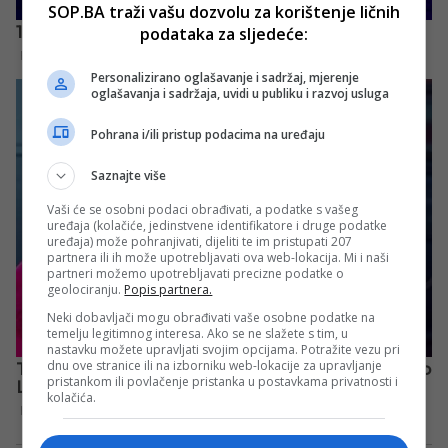
SOP.BA traži vašu dozvolu za korištenje ličnih
podataka za sljedeće:
Personalizirano oglašavanje i sadržaj, mjerenje
oglašavanja i sadržaja, uvidi u publiku i razvoj usluga
Pohrana i/ili pristup podacima na uređaju
Saznajte više
Vaši će se osobni podaci obrađivati, a podatke s vašeg
uređaja (kolačiće, jedinstvene identifikatore i druge podatke
uređaja) može pohranjivati, dijeliti te im pristupati 207
partnera ili ih može upotrebljavati ova web-lokacija. Mi i naši
partneri možemo upotrebljavati precizne podatke o
geolociranju.
Popis partnera.
Neki dobavljači mogu obrađivati vaše osobne podatke na
temelju legitimnog interesa. Ako se ne slažete s tim, u
nastavku možete upravljati svojim opcijama. Potražite vezu pri
dnu ove stranice ili na izborniku web-lokacije za upravljanje
pristankom ili povlačenje pristanka u postavkama privatnosti i
kolačića.