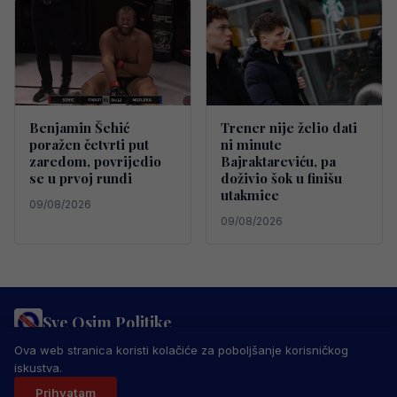
Benjamin Šehić
Trener nije želio dati
poražen četvrti put
ni minute
zaredom, povrijedio
Bajraktareviću, pa
se u prvoj rundi
doživio šok u finišu
utakmice
09/08/2026
09/08/2026
Sve Osim Politike
PRAVILA PRIVATNOSTI
MARKETING
USLOVI KORIŠTENJA
Ova web stranica koristi kolačiće za poboljšanje korisničkog
IMPRESSUM
KONTAKT
iskustva.
© 2026 Sve Osim Politike. Sva prava zadržana.
Prihvatam