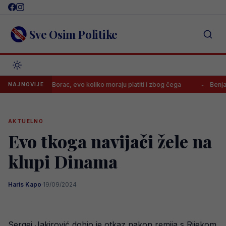
Skip
to
content
Sve Osim Politike
 kaznila Borac, evo koliko moraju platiti i zbog čega
Benjamin Šehić
NAJNOVIJE
AKTUELNO
Evo tkoga navijači žele na
klupi Dinama
Haris Kapo
·
19/09/2024
Sergej Jakirović dobio je otkaz nakon remija s Rijekom