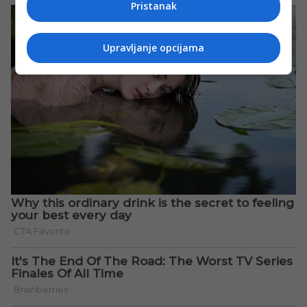
Pristanak
Upravljanje opcijama