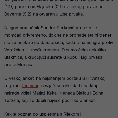
(1:1), poraza od Hajduka (0:1) i visokog poraza od
Bayerna (9:2) na otvaranju Lige prvaka.
Njegov pomoćnik Sandro Perković preuzeo je
momčad privremeno, dok se ne pronađe stalni trener,
što se očekuje do 6. listopada, kada Dinamo igra protiv
Varaždina. U međuvremenu Dinamo čeka nekoliko
utakmica, uključujući susrete u kupu i Ligi prvaka
protiv Monaca.
U velikoj anketi na najčitanijem portalu u Hrvatskoj i
regionu,
Index.hr
, navijači su rekli da bi na klupi
najrađe vidjeli Matjaž Keka, Nenada Bjelicu i Edina
Terzića, koji su dobili najviše podrške u anketi.
Kek je poznat po uspjesima s Rijekom i