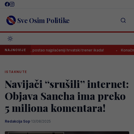
Skip
to
content
Sve Osim Politike
vi posao, postao najplaćeniji hrvatski trener ikada!
Konačno: Samed
NAJNOVIJE
ISTAKNUTE
Navijači “srušili” internet:
Objava Sancha ima preko
5 miliona komentara!
Redakcija Sop
·
13/08/2025