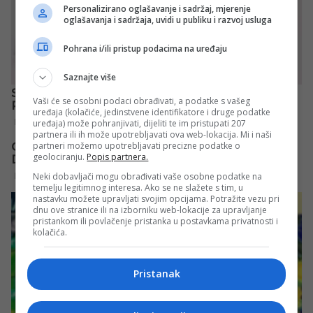
Personalizirano oglašavanje i sadržaj, mjerenje
oglašavanja i sadržaja, uvidi u publiku i razvoj usluga
Pohrana i/ili pristup podacima na uređaju
Saznajte više
Vaši će se osobni podaci obrađivati, a podatke s vašeg
uređaja (kolačiće, jedinstvene identifikatore i druge podatke
uređaja) može pohranjivati, dijeliti te im pristupati 207
partnera ili ih može upotrebljavati ova web-lokacija. Mi i naši
partneri možemo upotrebljavati precizne podatke o
geolociranju.
Popis partnera.
Neki dobavljači mogu obrađivati vaše osobne podatke na
temelju legitimnog interesa. Ako se ne slažete s tim, u
nastavku možete upravljati svojim opcijama. Potražite vezu pri
dnu ove stranice ili na izborniku web-lokacije za upravljanje
pristankom ili povlačenje pristanka u postavkama privatnosti i
kolačića.
Pristanak