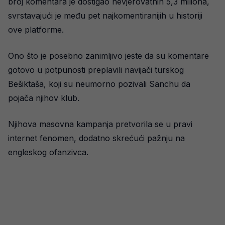
broj komentara je dostigao nevjerovatnih 5,3 miliona,
svrstavajući je među pet najkomentiranijih u historiji
ove platforme.
Ono što je posebno zanimljivo jeste da su komentare
gotovo u potpunosti preplavili navijači turskog
Bešiktaša, koji su neumorno pozivali Sanchu da
pojača njihov klub.
Njihova masovna kampanja pretvorila se u pravi
internet fenomen, dodatno skrećući pažnju na
engleskog ofanzivca.