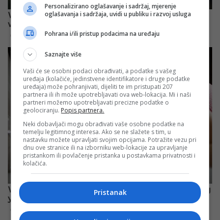
Personalizirano oglašavanje i sadržaj, mjerenje
oglašavanja i sadržaja, uvidi u publiku i razvoj usluga
Pohrana i/ili pristup podacima na uređaju
Saznajte više
Vaši će se osobni podaci obrađivati, a podatke s vašeg
uređaja (kolačiće, jedinstvene identifikatore i druge podatke
uređaja) može pohranjivati, dijeliti te im pristupati 207
partnera ili ih može upotrebljavati ova web-lokacija. Mi i naši
partneri možemo upotrebljavati precizne podatke o
geolociranju.
Popis partnera.
Neki dobavljači mogu obrađivati vaše osobne podatke na
temelju legitimnog interesa. Ako se ne slažete s tim, u
nastavku možete upravljati svojim opcijama. Potražite vezu pri
dnu ove stranice ili na izborniku web-lokacije za upravljanje
pristankom ili povlačenje pristanka u postavkama privatnosti i
kolačića.
Pristanak