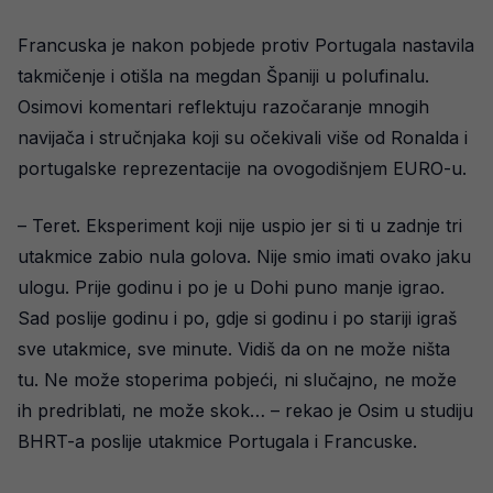
Francuska je nakon pobjede protiv Portugala nastavila
takmičenje i otišla na megdan Španiji u polufinalu.
Osimovi komentari reflektuju razočaranje mnogih
navijača i stručnjaka koji su očekivali više od Ronalda i
portugalske reprezentacije na ovogodišnjem EURO-u.
– Teret. Eksperiment koji nije uspio jer si ti u zadnje tri
utakmice zabio nula golova. Nije smio imati ovako jaku
ulogu. Prije godinu i po je u Dohi puno manje igrao.
Sad poslije godinu i po, gdje si godinu i po stariji igraš
sve utakmice, sve minute. Vidiš da on ne može ništa
tu. Ne može stoperima pobjeći, ni slučajno, ne može
ih predriblati, ne može skok… – rekao je Osim u studiju
BHRT-a poslije utakmice Portugala i Francuske.