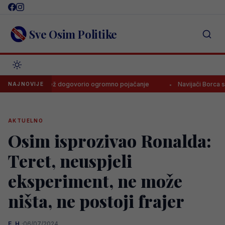
Skip
to
content
Sve Osim Politike
ski Velež dogovorio ogromno pojačanje
Navijači Borca skandirali
NAJNOVIJE
AKTUELNO
Osim isprozivao Ronalda:
Teret, neuspjeli
eksperiment, ne može
ništa, ne postoji frajer
E. H.
·
06/07/2024