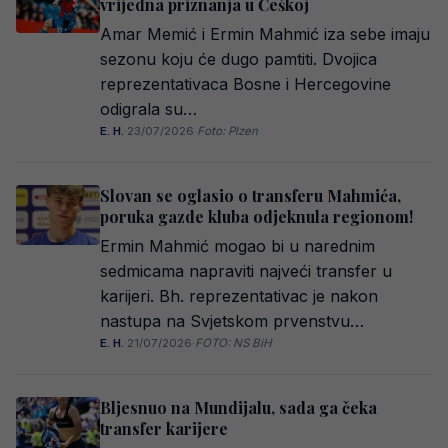
vrijedna priznanja u Češkoj
Amar Memić i Ermin Mahmić iza sebe imaju
sezonu koju će dugo pamtiti. Dvojica
reprezentativaca Bosne i Hercegovine
odigrala su…
E. H.
·
23/07/2026
·
Foto: Plzen
Slovan se oglasio o transferu Mahmića,
poruka gazde kluba odjeknula regionom!
Ermin Mahmić mogao bi u narednim
sedmicama napraviti najveći transfer u
karijeri. Bh. reprezentativac je nakon
nastupa na Svjetskom prvenstvu…
E. H.
·
21/07/2026
·
FOTO: NS BiH
Bljesnuo na Mundijalu, sada ga čeka
transfer karijere