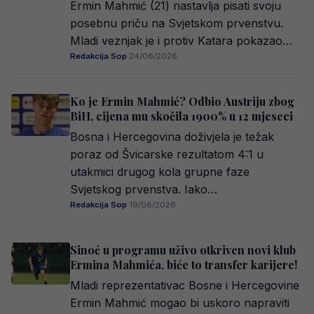
Ermin Mahmić (21) nastavlja pisati svoju
posebnu priču na Svjetskom prvenstvu.
Mladi veznjak je i protiv Katara pokazao…
Redakcija Sop
·
24/06/2026
Ko je Ermin Mahmić? Odbio Austriju zbog
BiH, cijena mu skočila 1900% u 12 mjeseci
Bosna i Hercegovina doživjela je težak
poraz od Švicarske rezultatom 4:1 u
utakmici drugog kola grupne faze
Svjetskog prvenstva. Iako…
Redakcija Sop
·
19/06/2026
Sinoć u programu uživo otkriven novi klub
Ermina Mahmića, biće to transfer karijere!
Mladi reprezentativac Bosne i Hercegovine
Ermin Mahmić mogao bi uskoro napraviti