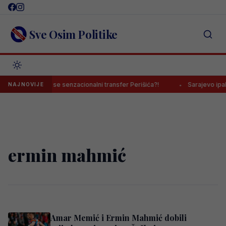
Skip
to
content
Sve Osim Politike
Sprema se senzacionalni transfer Perišića?!
Sarajevo ipak 
NAJNOVIJE
ermin mahmić
Amar Memić i Ermin Mahmić dobili