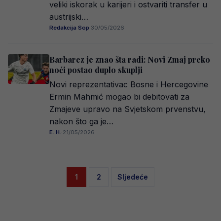
veliki iskorak u karijeri i ostvariti transfer u
austrijski…
Redakcija Sop
·
30/05/2026
Barbarez je znao šta radi: Novi Zmaj preko
noći postao duplo skuplji
Novi reprezentativac Bosne i Hercegovine
Ermin Mahmić mogao bi debitovati za
Zmajeve upravo na Svjetskom prvenstvu,
nakon što ga je…
E. H.
·
21/05/2026
Posts
1
2
Sljedeće
pagination