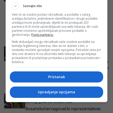
Fudbalska reprezentacija Bosne i
Saznajte više
Hercegovine završila je nastup na
Svjetskom prvenstvu porazom od
Vaši će se osobni podaci obrađivati, a podatke s vašeg
uređaja (kolačiće, jedinstvene identifikatore i druge podatke
Sjedinjenih Američkih Država rezultatom
uređaja) može pohranjivati, dijeliti te im pristupati 207
partnera ili ih može upotrebljavati ova web-lokacija. Mi i naši
2:0 u šesnaestini…
partneri možemo upotrebljavati precizne podatke o
E. H.
·
03/07/2026
geolociranju.
Popis partnera.
Neki dobavljači mogu obrađivati vaše osobne podatke na
temelju legitimnog interesa. Ako se ne slažete s tim, u
POTPUNO ZASLUŽENO: Mahmić uskoro
nastavku možete upravljati svojim opcijama. Potražite vezu pri
potpisuje za novi klub?!
dnu ove stranice ili na izborniku web-lokacije za upravljanje
pristankom ili povlačenje pristanka u postavkama privatnosti i
Tržišna vrijednost za Ermina Mahmića sada
kolačića.
iznosi oko pet miliona eura, a interes velikih
evropskih klubova ne prestaje rasti. Kako…
Pristanak
Redakcija
·
29/06/2026
Upravljanje opcijama
Naš junak: Mahmić plakao nakon pobjede i
novog gola za domovinu
Bosanskohercegovački reprezentativac