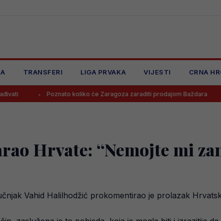
JA
TRANSFERI
LIGA PRVAKA
VIJESTI
CRNA HR
Poznato koliko će Zaragoza zaraditi prodajom Baždara
Juventus
ao Hrvate: “Nemojte mi zamje
stručnjak Vahid Halilhodžić prokomentirao je prolazak Hrvat