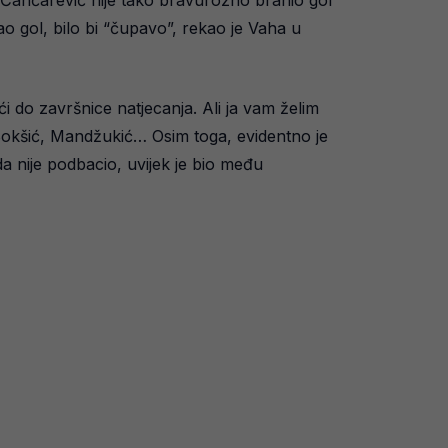
 da Čančarević nije tako bravurozno branio gol
ao gol, bilo bi “čupavo”, rekao je Vaha u
i do završnice natjecanja. Ali ja vam želim
, Bokšić, Mandžukić… Osim toga, evidentno je
ada nije podbacio, uvijek je bio među