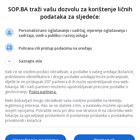
SOP.BA traži vašu dozvolu za korištenje ličnih
podataka za sljedeće:
Personalizirano oglašavanje i sadržaj, mjerenje oglašavanja i
sadržaja, uvidi u publiku i razvoj usluga
Pohrana i/ili pristup podacima na uređaju
Saznajte više
Vaši će se osobni podaci obrađivati, a podatke s vašeg uređaja (kolačiće,
jedinstvene identifikatore i druge podatke uređaja) može pohranjivati,
dijeliti te im pristupati 207 partnera ili ih može upotrebljavati ova web-
lokacija. Mi i naši partneri možemo upotrebljavati precizne podatke o
geolociranju.
Popis partnera.
Neki dobavljači mogu obrađivati vaše osobne podatke na temelju
legitimnog interesa. Ako se ne slažete s tim, u nastavku možete upravljati
svojim opcijama. Potražite vezu pri dnu ove stranice ili na izborniku web-
lokacije za upravljanje pristankom ili povlačenje pristanka u postavkama
privatnosti i kolačića.