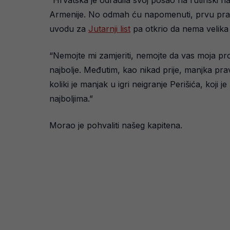
“Hrvatska je odradila svoj posao na rutinski na
Armenije. No odmah ću napomenuti, prvu pravu, a
uvodu za
Jutarnji list
pa otkrio da nema velika
“Nemojte mi zamjeriti, nemojte da vas moja pro
najbolje. Međutim, kao nikad prije, manjka pra
koliki je manjak u igri neigranje Perišića, koji
najboljima.”
Morao je pohvaliti našeg kapitena.