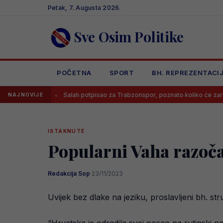
Skip
Petak, 7. Augusta 2026.
to
content
Sve Osim Politike
POČETNA
SPORT
BH. REPREZENTACI
Salah potpisao za Trabzonspor, poznato koliko će zarađivati
NAJNOVIJE
ISTAKNUTE
Popularni Vaha razočar
Redakcija Sop
·
23/11/2023
Uvijek bez dlake na jeziku, proslavljeni bh. 