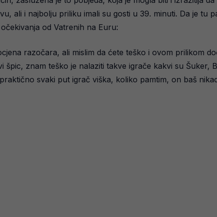
čin, zaslužena je to pobjeda, koja je mogla biti i izrazitija
li i najbolju priliku imali su gosti u 39. minuti. Da je tu p
 očekivanja od Vatrenih na Euru:
cjena razočara, ali mislim da ćete teško i ovom prilikom doć
vi špic, znam teško je nalaziti takve igrače kakvi su Šuker
 je praktično svaki put igrač viška, koliko pamtim, on baš nik