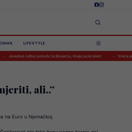
ONIKA
LIFESTYLE
 odbio ponudu za Bosanca, imaju jasan plan!
Sreća je Emanu Košpi
riti, ali..”
ske na Euro u Njemačkoj.