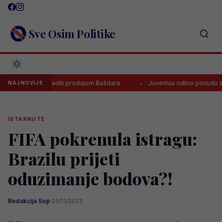
Skip
to
content
Sve Osim Politike
aragoza zaraditi prodajom Baždara
Juventus odbio ponudu za Bosan
NAJNOVIJE
ISTAKNUTE
FIFA pokrenula istragu:
Brazilu prijeti
oduzimanje bodova?!
Redakcija Sop
·
23/11/2023