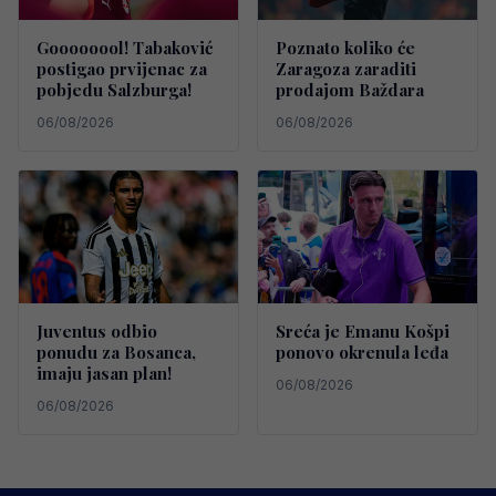
Goooooool! Tabaković
Poznato koliko će
postigao prvijenac za
Zaragoza zaraditi
pobjedu Salzburga!
prodajom Baždara
06/08/2026
06/08/2026
Juventus odbio
Sreća je Emanu Košpi
ponudu za Bosanca,
ponovo okrenula leđa
imaju jasan plan!
06/08/2026
06/08/2026