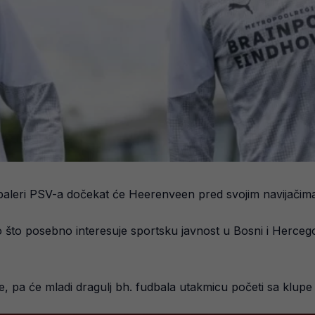
aleri PSV-a dočekat će Heerenveen pred svojim navijačima
o što posebno interesuje sportsku javnost u Bosni i Hercego
 pa će mladi dragulj bh. fudbala utakmicu početi sa klupe