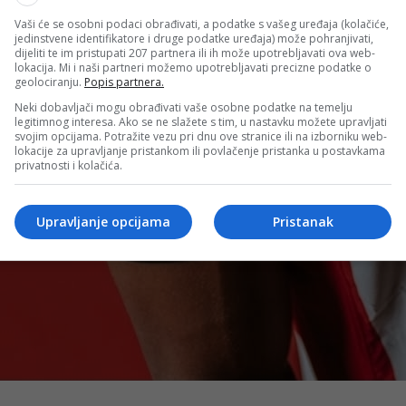
Vaši će se osobni podaci obrađivati, a podatke s vašeg uređaja (kolačiće,
jedinstvene identifikatore i druge podatke uređaja) može pohranjivati,
dijeliti te im pristupati 207 partnera ili ih može upotrebljavati ova web-
lokacija. Mi i naši partneri možemo upotrebljavati precizne podatke o
geolociranju.
Popis partnera.
Neki dobavljači mogu obrađivati vaše osobne podatke na temelju
legitimnog interesa. Ako se ne slažete s tim, u nastavku možete upravljati
svojim opcijama. Potražite vezu pri dnu ove stranice ili na izborniku web-
lokacije za upravljanje pristankom ili povlačenje pristanka u postavkama
privatnosti i kolačića.
Upravljanje opcijama
Pristanak