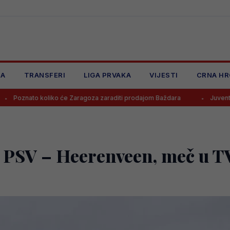
JA
TRANSFERI
LIGA PRVAKA
VIJESTI
CRNA HR
oliko će Zaragoza zaraditi prodajom Baždara
Juventus odbio ponu
č PSV – Heerenveen, meč u T