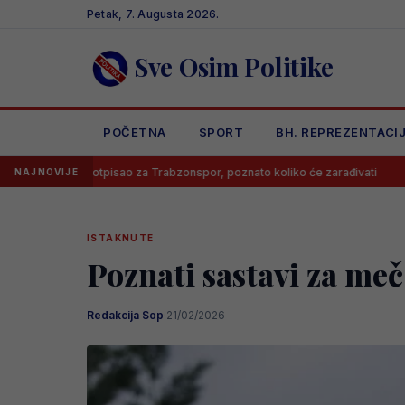
Skip
Petak, 7. Augusta 2026.
to
content
Sve Osim Politike
POČETNA
SPORT
BH. REPREZENTACI
ah potpisao za Trabzonspor, poznato koliko će zarađivati
Poznato k
NAJNOVIJE
ISTAKNUTE
Poznati sastavi za me
Redakcija Sop
·
21/02/2026