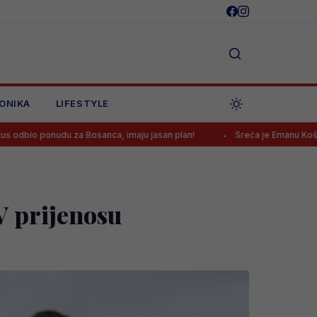
ONIKA
LIFESTYLE
du za Bosanca, imaju jasan plan!
Sreća je Emanu Košpi ponovo okr
V prijenosu