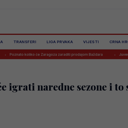
JA
TRANSFERI
LIGA PRVAKA
VIJESTI
CRNA HR
koliko će Zaragoza zaraditi prodajom Baždara
Juventus odbio pon
e igrati naredne sezone i to