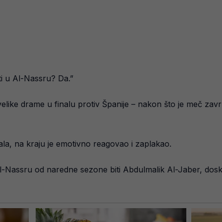
iti u Al-Nassru? Da.”
 velike drame u finalu protiv Španije – nakon što je meč zavr
ala, na kraju je emotivno reagovao i zaplakao.
Al-Nassru od naredne sezone biti Abdulmalik Al-Jaber, dosko