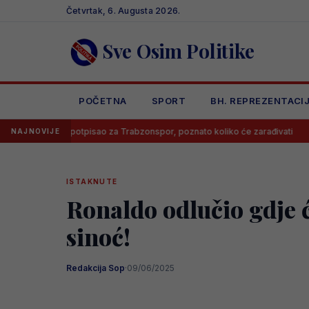
Skip
Četvrtak, 6. Augusta 2026.
to
content
Sve Osim Politike
POČETNA
SPORT
BH. REPREZENTACI
ah potpisao za Trabzonspor, poznato koliko će zarađivati
Poznato 
NAJNOVIJE
ISTAKNUTE
Ronaldo odlučio gdje ć
sinoć!
Redakcija Sop
·
09/06/2025