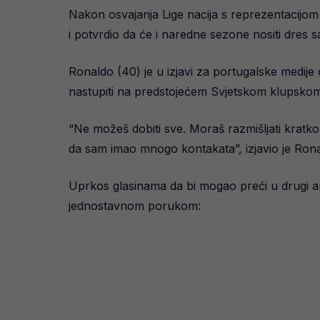
Nakon osvajanja Lige nacija s reprezentacijom
i potvrdio da će i naredne sezone nositi dres 
Ronaldo (40) je u izjavi za portugalske medije
nastupiti na predstojećem Svjetskom klupskom 
“Ne možeš dobiti sve. Moraš razmišljati kratk
da sam imao mnogo kontakata”, izjavio je Rona
Uprkos glasinama da bi mogao preći u drugi amb
jednostavnom porukom: