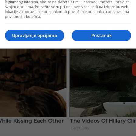
legitimnog interesa. Ako se ne slažete s tim, u nastavku možete upravljati
svojim opcijama. Potražite vezu pri dnu ove stranice ili na izborniku web-
lokacije za upravljanje pristankom ili povlačenje pristanka u postavkama
privatnosti i kolačića.
Upravljanje opcijama
Pristanak