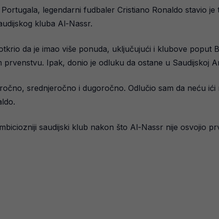
 Portugala, legendarni fudbaler Cristiano Ronaldo stavio je
saudijskog kluba Al-Nassr.
 otkrio da je imao više ponuda, uključujući i klubove poput
prvenstvu. Ipak, donio je odluku da ostane u Saudijskoj Ara
oročno, srednjeročno i dugoročno. Odlučio sam da neću ići n
ldo.
iciozniji saudijski klub nakon što Al-Nassr nije osvojio pr