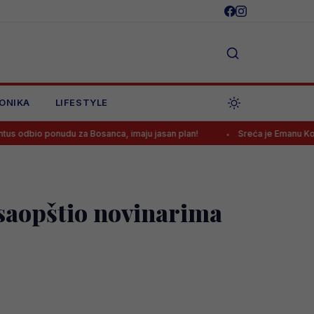
ONIKA
LIFESTYLE
udu za Bosanca, imaju jasan plan!
Sreća je Emanu Košpi ponovo ok
 saopštio novinarima