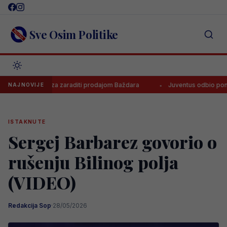
Skip
to
content
Sve Osim Politike
oza zaraditi prodajom Baždara
Juventus odbio ponudu za Bosanca, 
NAJNOVIJE
ISTAKNUTE
Sergej Barbarez govorio o
rušenju Bilinog polja
(VIDEO)
Redakcija Sop
·
28/05/2026