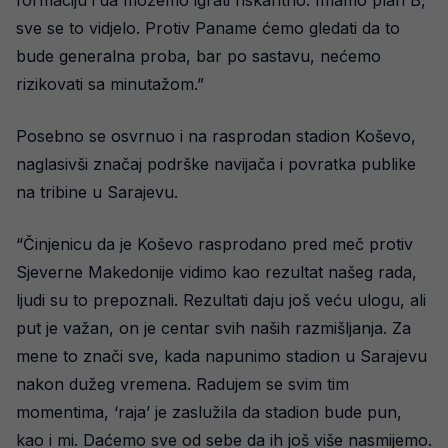
formaciju i da možemo igrati riskantno. Imamo plan B,
sve se to vidjelo. Protiv Paname ćemo gledati da to
bude generalna proba, bar po sastavu, nećemo
rizikovati sa minutažom.”
Posebno se osvrnuo i na rasprodan stadion Koševo,
naglasivši značaj podrške navijača i povratka publike
na tribine u Sarajevu.
“Činjenicu da je Koševo rasprodano pred meč protiv
Sjeverne Makedonije vidimo kao rezultat našeg rada,
ljudi su to prepoznali. Rezultati daju još veću ulogu, ali
put je važan, on je centar svih naših razmišljanja. Za
mene to znači sve, kada napunimo stadion u Sarajevu
nakon dužeg vremena. Radujem se svim tim
momentima, ‘raja’ je zaslužila da stadion bude pun,
kao i mi. Daćemo sve od sebe da ih još više nasmijemo.