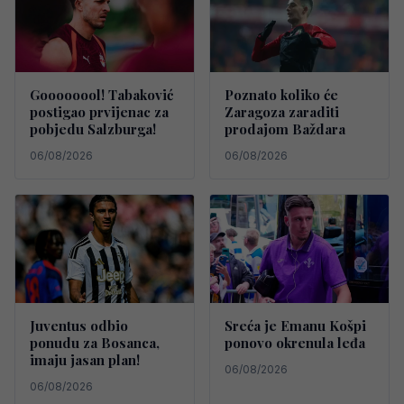
Goooooool! Tabaković
Poznato koliko će
postigao prvijenac za
Zaragoza zaraditi
pobjedu Salzburga!
prodajom Baždara
06/08/2026
06/08/2026
Juventus odbio
Sreća je Emanu Košpi
ponudu za Bosanca,
ponovo okrenula leđa
imaju jasan plan!
06/08/2026
06/08/2026