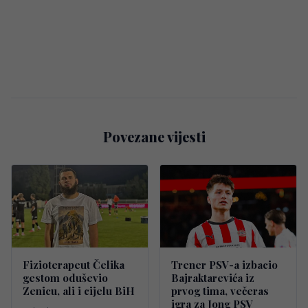
Povezane vijesti
Fizioterapeut Čelika
Trener PSV-a izbacio
gestom oduševio
Bajraktarevića iz
Zenicu, ali i cijelu BiH
prvog tima, večeras
igra za Jong PSV