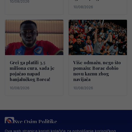
10/08/2026
10/08/2026
Grci ga platili 3,5
Više odmažu, nego što
miliona eura, sada je
pomažu: Borac dobio
pojačao napad
novu kaznu zbog
banjalučkog Borca!
navijača
10/08/2026
10/08/2026
Sve Osim Politike
PRAVILA PRIVATNOSTI
MARKETING
USLOVI KORIŠTENJA
Ova web stranica koristi kolačiće za poboljšanje korisničkog