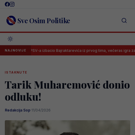
Skip
to
content
Sve Osim Politike
Trener PSV-a izbacio Bajraktarevića iz prvog tima, večeras igra za Jong P
NAJNOVIJE
ISTAKNUTE
Tarik Muharemović donio
odluku!
Redakcija Sop
·
11/04/2026