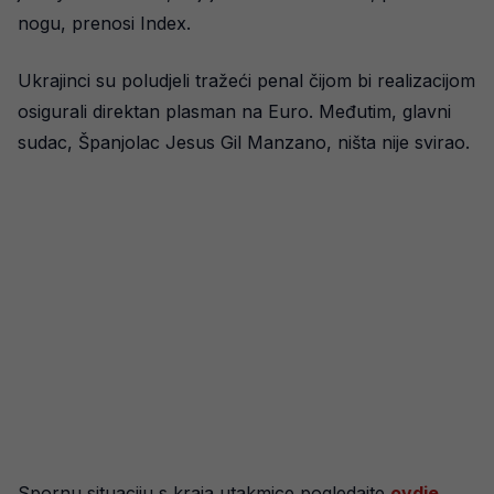
nogu, prenosi Index.
Ukrajinci su poludjeli tražeći penal čijom bi realizacijom
osigurali direktan plasman na Euro. Međutim, glavni
sudac, Španjolac Jesus Gil Manzano, ništa nije svirao.
Spornu situaciju s kraja utakmice pogledajte
ovdje
.