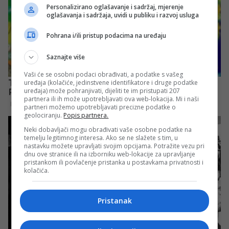
Personalizirano oglašavanje i sadržaj, mjerenje
oglašavanja i sadržaja, uvidi u publiku i razvoj usluga
Pohrana i/ili pristup podacima na uređaju
Saznajte više
Vaši će se osobni podaci obrađivati, a podatke s vašeg
uređaja (kolačiće, jedinstvene identifikatore i druge podatke
uređaja) može pohranjivati, dijeliti te im pristupati 207
partnera ili ih može upotrebljavati ova web-lokacija. Mi i naši
partneri možemo upotrebljavati precizne podatke o
geolociranju.
Popis partnera.
Neki dobavljači mogu obrađivati vaše osobne podatke na
temelju legitimnog interesa. Ako se ne slažete s tim, u
nastavku možete upravljati svojim opcijama. Potražite vezu pri
dnu ove stranice ili na izborniku web-lokacije za upravljanje
pristankom ili povlačenje pristanka u postavkama privatnosti i
kolačića.
Pristanak