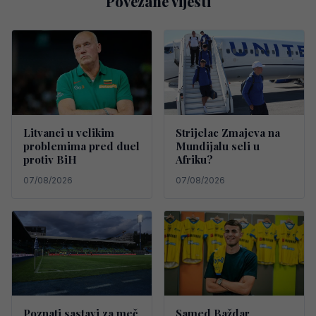
Povezane vijesti
Litvanci u velikim
Strijelac Zmajeva na
problemima pred duel
Mundijalu seli u
protiv BiH
Afriku?
07/08/2026
07/08/2026
Poznati sastavi za meč
Samed Baždar