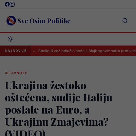
Skip
to
content
Sve Osim Politike
klubu
Spalletti već odlučio hoće li Alajbegović sutra protiv Intera ig
NAJNOVIJE
ISTAKNUTE
Ukrajina žestoko
oštećena, sudije Italiju
poslale na Euro, a
Ukrajinu Zmajevima?
(VIDEO)