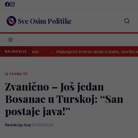
Skip
to
content
Sve Osim Politike
takmicu i kada
Alajbegović kreirao akciju iz bajke, završila je pogo
NAJNOVIJE
ISTAKNUTE
Zvanično – Još jedan
Bosanac u Turskoj: “San
postaje java!”
Redakcija Sop
·
07/02/2024