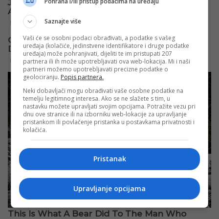
Pohrana i/ili pristup podacima na uređaju
Saznajte više
Vaši će se osobni podaci obrađivati, a podatke s vašeg
uređaja (kolačiće, jedinstvene identifikatore i druge podatke
uređaja) može pohranjivati, dijeliti te im pristupati 207
partnera ili ih može upotrebljavati ova web-lokacija. Mi i naši
partneri možemo upotrebljavati precizne podatke o
geolociranju.
Popis partnera.
Neki dobavljači mogu obrađivati vaše osobne podatke na
temelju legitimnog interesa. Ako se ne slažete s tim, u
nastavku možete upravljati svojim opcijama. Potražite vezu pri
dnu ove stranice ili na izborniku web-lokacije za upravljanje
pristankom ili povlačenje pristanka u postavkama privatnosti i
kolačića.
Pristanak
Upravljanje opcijama