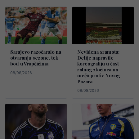
Sarajevo razočaralo na
Neviđena sramota:
otvaranju sezone, tek
Delije napravile
bod u Vrapčićima
koreografiju u čast
ratnog zločinca na
08/08/2026
meču protiv Novog
Pazara
08/08/2026