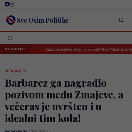
Skip
to
content
Sve Osim Politike
azara
Zašto su najveći klub na svijetu? Real Madrid javno poslao p
NAJNOVIJE
ISTAKNUTE
Barbarez ga nagradio
pozivom među Zmajeve, a
večeras je uvršten i u
idealni tim kola!
Redakcija Sop
·
05/03/2025