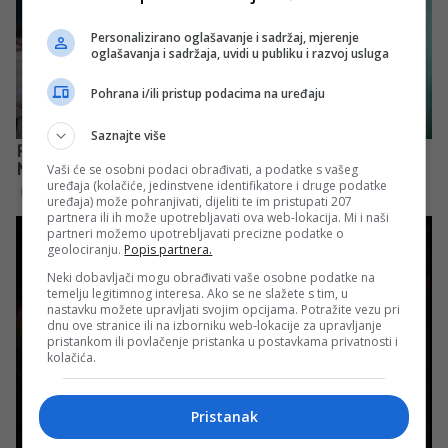
Personalizirano oglašavanje i sadržaj, mjerenje
oglašavanja i sadržaja, uvidi u publiku i razvoj usluga
Pohrana i/ili pristup podacima na uređaju
Saznajte više
Vaši će se osobni podaci obrađivati, a podatke s vašeg
uređaja (kolačiće, jedinstvene identifikatore i druge podatke
uređaja) može pohranjivati, dijeliti te im pristupati 207
partnera ili ih može upotrebljavati ova web-lokacija. Mi i naši
partneri možemo upotrebljavati precizne podatke o
geolociranju.
Popis partnera.
Neki dobavljači mogu obrađivati vaše osobne podatke na
temelju legitimnog interesa. Ako se ne slažete s tim, u
nastavku možete upravljati svojim opcijama. Potražite vezu pri
dnu ove stranice ili na izborniku web-lokacije za upravljanje
pristankom ili povlačenje pristanka u postavkama privatnosti i
kolačića.
Pristanak