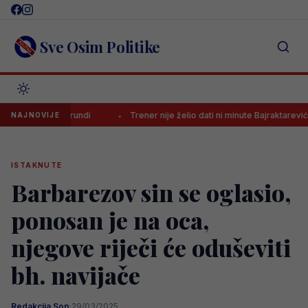
Skip
to
content
Sve Osim Politike
 prvoj rundi
Trener nije želio dati ni minute Bajraktareviću, pa doži
NAJNOVIJE
ISTAKNUTE
Barbarezov sin se oglasio,
ponosan je na oca,
njegove riječi će oduševiti
bh. navijače
Redakcija Sop
·
29/03/2025