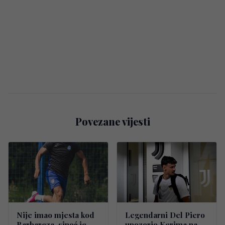
Povezane vijesti
Nije imao mjesta kod
Legendarni Del Piero
Barbareza, sinoć je
upozorio Kerima na