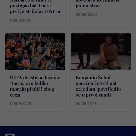
postigao hat-trick i
jednu stvar
prvi je strijelac HNL-a
09/08/2026
09/08/2026
UEFA drastično kaznila
Benjamin Šehić
Borac, evo koliko
poražen četvrti put
moraju platiti i zbog
zaredom, povrijedio
čega
se u prvoj rundi
09/08/2026
09/08/2026