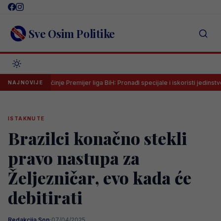
Skip
to
content
Sve Osim Politike
Počinje Premijer liga BiH: Pronađi specijale i iskoristi jedinstvenu ponu
NAJNOVIJE
ISTAKNUTE
Brazilci konačno stekli
pravo nastupa za
Željezničar, evo kada će
debitirati
Redakcija Sop
·
07/04/2025