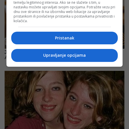
temelju legitimnog interesa. Ako se ne slažete s tim, u
nastavku možete upravljati svojim opcijama. Potražite vezu pri
dnu ove stranice ili na izborniku web-lokacije za upravljanje
pristankom ili povlačenje pristanka u postavkama privatnosti i
kolačića.
Pristanak
Upravljanje opcijama