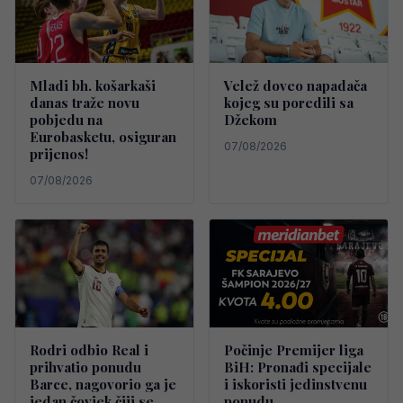
Mladi bh. košarkaši
Velež doveo napadača
danas traže novu
kojeg su poredili sa
pobjedu na
Džekom
Eurobasketu, osiguran
07/08/2026
prijenos!
07/08/2026
Rodri odbio Real i
Počinje Premijer liga
prihvatio ponudu
BiH: Pronađi specijale
Barce, nagovorio ga je
i iskoristi jedinstvenu
jedan čovjek čiji se
ponudu