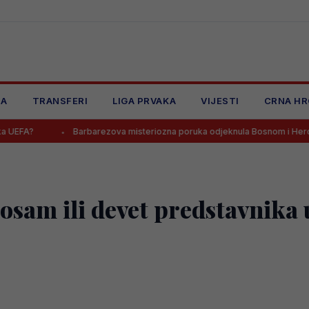
JA
TRANSFERI
LIGA PRVAKA
VIJESTI
CRNA HR
Barbarezova misteriozna poruka odjeknula Bosnom i Hercegovinom
ti osam ili devet predstavnik