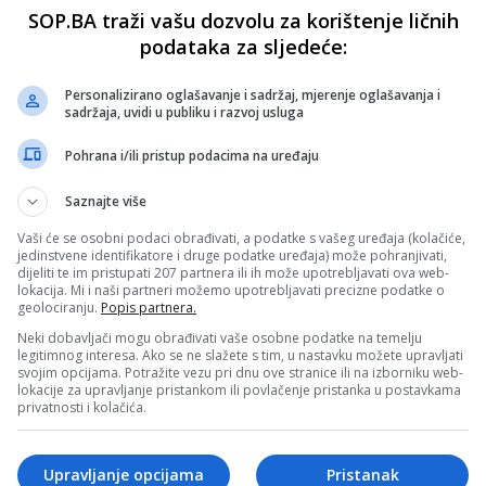
SOP.BA traži vašu dozvolu za korištenje ličnih
podataka za sljedeće:
Personalizirano oglašavanje i sadržaj, mjerenje oglašavanja i
sadržaja, uvidi u publiku i razvoj usluga
Pohrana i/ili pristup podacima na uređaju
Saznajte više
Vaši će se osobni podaci obrađivati, a podatke s vašeg uređaja (kolačiće,
jedinstvene identifikatore i druge podatke uređaja) može pohranjivati,
dijeliti te im pristupati 207 partnera ili ih može upotrebljavati ova web-
lokacija. Mi i naši partneri možemo upotrebljavati precizne podatke o
geolociranju.
Popis partnera.
Neki dobavljači mogu obrađivati vaše osobne podatke na temelju
legitimnog interesa. Ako se ne slažete s tim, u nastavku možete upravljati
svojim opcijama. Potražite vezu pri dnu ove stranice ili na izborniku web-
lokacije za upravljanje pristankom ili povlačenje pristanka u postavkama
privatnosti i kolačića.
Upravljanje opcijama
Pristanak