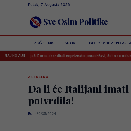
Skip
Petak, 7. Augusta 2026.
to
content
Sve Osim Politike
POČETNA
SPORT
BH. REPREZENTACI
ijači Borca skandirali nepriznatoj paradržavi, čeka se odluka UEFA?
NAJNOVIJE
AKTUELNO
Da li će Italijani ima
potvrdila!
Edin
·
20/05/2024