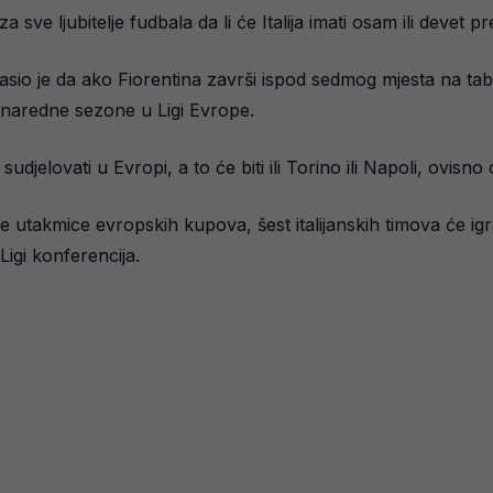
 za sve ljubitelje fudbala da li će Italija imati osam ili deve
o je da ako Fiorentina završi ispod sedmog mjesta na tabeli 
e naredne sezone u Ligi Evrope.
 sudjelovati u Evropi, a to će biti ili Torino ili Napoli, ovisn
ne utakmice evropskih kupova, šest italijanskih timova će igr
Ligi konferencija.