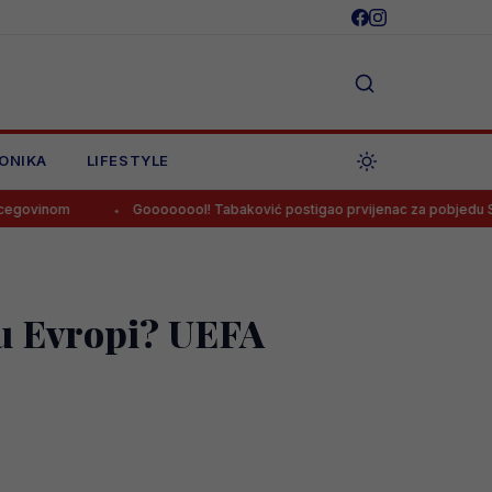
ONIKA
LIFESTYLE
Goooooool! Tabaković postigao prvijenac za pobjedu Salzburga!
a u Evropi? UEFA