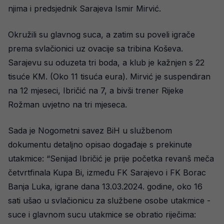
njima i predsjednik Sarajeva Ismir Mirvić.
Okružili su glavnog suca, a zatim su poveli igrače
prema svlačionici uz ovacije sa tribina Koševa.
Sarajevu su oduzeta tri boda, a klub je kažnjen s 22
tisuće KM. (Oko 11 tisuća eura). Mirvić je suspendiran
na 12 mjeseci, Ibričić na 7, a bivši trener Rijeke
Rožman uvjetno na tri mjeseca.
Sada je Nogometni savez BiH u službenom
dokumentu detaljno opisao događaje s prekinute
utakmice: “Senijad Ibričić je prije početka revanš meča
četvrtfinala Kupa Bi, između FK Sarajevo i FK Borac
Banja Luka, igrane dana 13.03.2024. godine, oko 16
sati ušao u svlačionicu za službene osobe utakmice -
suce i glavnom sucu utakmice se obratio riječima: