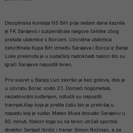
Disciplinska komisija NS BiH prije sedam dana kaznila
je FK Sarajevo i suspendirala njegove čelnike zbog
prekida utakmice s Borcem. Uzvratna utakmica
četvrtfinala Kupa BiH između Sarajeva i Borca iz Banje
Luke prekinuta je u sudačkoj nadoknadi nakon što su
igrači Sarajeva napustili teren.
Prvi susret u Banjoj Luci završio je bez golova, dok je
u uzvratu Borac vodio 2:1. Domaći nogometaši,
nezadovoljni suđenjem, odlučili su napustiti
travnjak.Kap koja je prelila čašu bio je prekršaj u
napadu koji je sudac Mateo Musa dosudio Sarajevu u
93. minuti. Nakon toga su na teren utrčali sportski
direktor Senijad Ibričić i trener Simon Rožman, a za