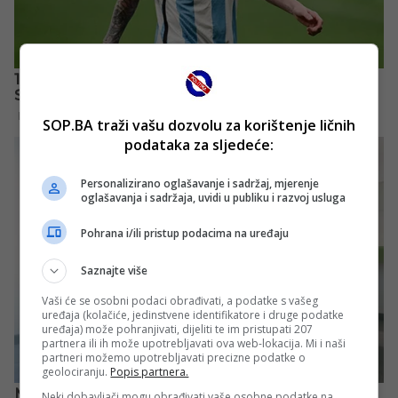
SOP.BA traži vašu dozvolu za korištenje ličnih
podataka za sljedeće:
Personalizirano oglašavanje i sadržaj, mjerenje
oglašavanja i sadržaja, uvidi u publiku i razvoj usluga
Pohrana i/ili pristup podacima na uređaju
Saznajte više
Vaši će se osobni podaci obrađivati, a podatke s vašeg
uređaja (kolačiće, jedinstvene identifikatore i druge podatke
uređaja) može pohranjivati, dijeliti te im pristupati 207
partnera ili ih može upotrebljavati ova web-lokacija. Mi i naši
partneri možemo upotrebljavati precizne podatke o
geolociranju.
Popis partnera.
Neki dobavljači mogu obrađivati vaše osobne podatke na