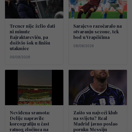
Trener nije želio dati
Sarajevo razočaralo na
ni minute
otvaranju sezone, tek
Bajraktareviću, pa
bod u Vrapčićima
doživio šok u finišu
08/08/2026
utakmice
09/08/2026
Neviđena sramota:
Zašto su najveći klub
Delije napravile
na svijetu? Real
koreografiju u čast
Madrid javno poslao
ratnog zločinca na
poruku Messiju