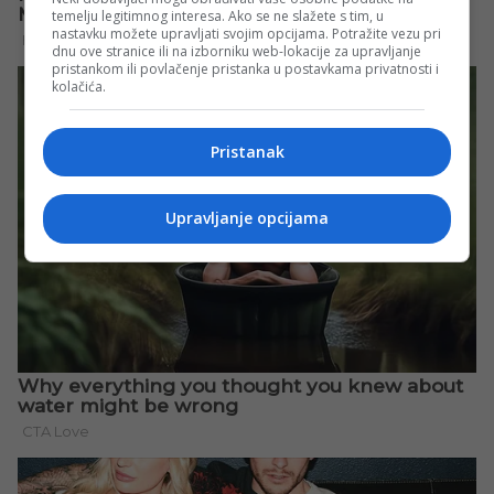
temelju legitimnog interesa. Ako se ne slažete s tim, u
nastavku možete upravljati svojim opcijama. Potražite vezu pri
dnu ove stranice ili na izborniku web-lokacije za upravljanje
pristankom ili povlačenje pristanka u postavkama privatnosti i
kolačića.
Pristanak
Upravljanje opcijama