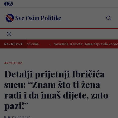
Skip
to
content
Sve Osim Politike
 u Vrapčićima
Neviđena sramota: Delije napravile koreografiju u č
NAJNOVIJE
AKTUELNO
Detalji prijetnji Ibričića
sucu: “Znam što ti žena
radi i da imaš dijete, zato
pazi!”
E. H.
·
07/04/2024