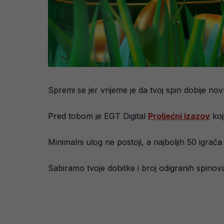
Spremi se jer vrijeme je da tvoj spin dobije nov
Pred tobom je EGT Digital
Proljećni izazov
koj
Minimalni ulog ne postoji, a najboljih 50 igrač
Sabiramo tvoje dobitke i broj odigranih spinova