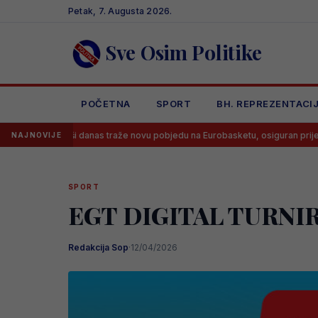
Skip
Petak, 7. Augusta 2026.
to
content
Sve Osim Politike
POČETNA
SPORT
BH. REPREZENTACI
ši danas traže novu pobjedu na Eurobasketu, osiguran prijenos!
Vel
NAJNOVIJE
SPORT
EGT DIGITAL TURNIR: 
Redakcija Sop
·
12/04/2026