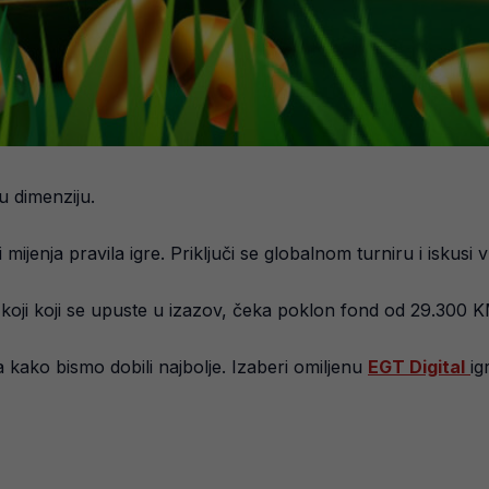
u dimenziju.
i mijenja pravila igre. Priključi se globalnom turniru i iskus
a koji koji se upuste u izazov, čeka poklon fond od 29.300 
 kako bismo dobili najbolje. Izaberi omiljenu
EGT Digital
ig