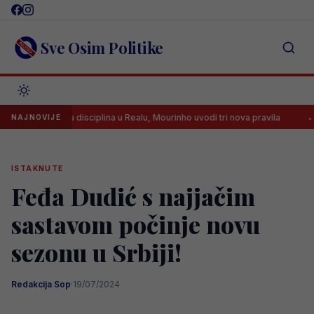
Skip
to
content
Sve Osim Politike
troga disciplina u Realu, Mourinho uvodi tri nova pravila
Said Hamul
NAJNOVIJE
ISTAKNUTE
Feđa Dudić s najjačim
sastavom počinje novu
sezonu u Srbiji!
Redakcija Sop
·
19/07/2024