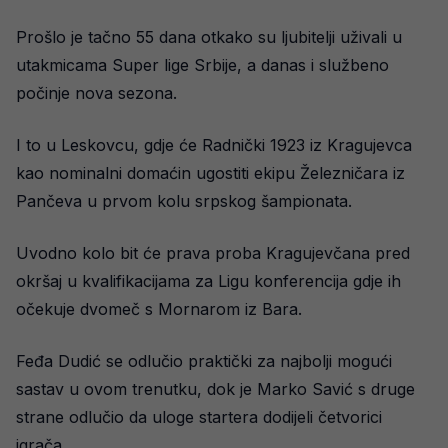
Prošlo je tačno 55 dana otkako su ljubitelji uživali u
utakmicama Super lige Srbije, a danas i službeno
počinje nova sezona.
I to u Leskovcu, gdje će Radnički 1923 iz Kragujevca
kao nominalni domaćin ugostiti ekipu Železničara iz
Pančeva u prvom kolu srpskog šampionata.
Uvodno kolo bit će prava proba Kragujevčana pred
okršaj u kvalifikacijama za Ligu konferencija gdje ih
očekuje dvomeč s Mornarom iz Bara.
Feđa Dudić se odlučio praktički za najbolji mogući
sastav u ovom trenutku, dok je Marko Savić s druge
strane odlučio da uloge startera dodijeli četvorici
igrača.