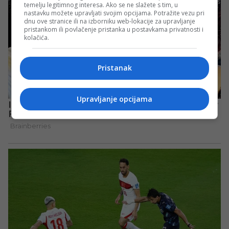
temelju legitimnog interesa. Ako se ne slažete s tim, u
nastavku možete upravljati svojim opcijama. Potražite vezu pri
dnu ove stranice ili na izborniku web-lokacije za upravljanje
pristankom ili povlačenje pristanka u postavkama privatnosti i
kolačića.
Pristanak
Upravljanje opcijama