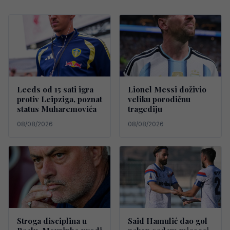
Leeds od 15 sati igra
Lionel Messi doživio
protiv Leipziga, poznat
veliku porodičnu
status Muharemovića
tragediju
08/08/2026
08/08/2026
Stroga disciplina u
Said Hamulić dao gol