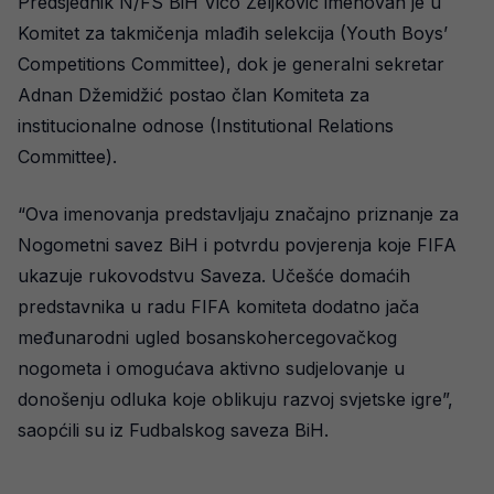
Predsjednik N/FS BiH Vico Zeljković imenovan je u
Komitet za takmičenja mlađih selekcija (Youth Boys’
Competitions Committee), dok je generalni sekretar
Adnan Džemidžić postao član Komiteta za
institucionalne odnose (Institutional Relations
Committee).
“Ova imenovanja predstavljaju značajno priznanje za
Nogometni savez BiH i potvrdu povjerenja koje FIFA
ukazuje rukovodstvu Saveza. Učešće domaćih
predstavnika u radu FIFA komiteta dodatno jača
međunarodni ugled bosanskohercegovačkog
nogometa i omogućava aktivno sudjelovanje u
donošenju odluka koje oblikuju razvoj svjetske igre”,
saopćili su iz Fudbalskog saveza BiH.