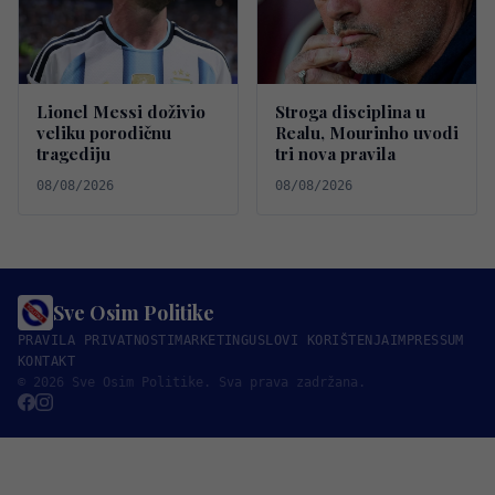
Lionel Messi doživio
Stroga disciplina u
veliku porodičnu
Realu, Mourinho uvodi
tragediju
tri nova pravila
08/08/2026
08/08/2026
Sve Osim Politike
PRAVILA PRIVATNOSTI
MARKETING
USLOVI KORIŠTENJA
IMPRESSUM
KONTAKT
© 2026 Sve Osim Politike. Sva prava zadržana.