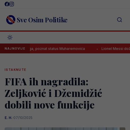
Skip
to
content
Sve Osim Politike
v Leipziga, poznat status Muharemovića
Lionel Messi doživio veliku
NAJNOVIJE
ISTAKNUTE
FIFA ih nagradila:
Zeljković i Džemidžić
dobili nove funkcije
E. H.
·
07/10/2025