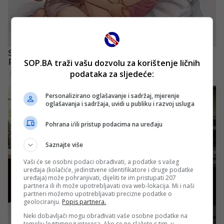
SOP.BA traži vašu dozvolu za korištenje ličnih
podataka za sljedeće:
Personalizirano oglašavanje i sadržaj, mjerenje
oglašavanja i sadržaja, uvidi u publiku i razvoj usluga
Pohrana i/ili pristup podacima na uređaju
Saznajte više
Vaši će se osobni podaci obrađivati, a podatke s vašeg
uređaja (kolačiće, jedinstvene identifikatore i druge podatke
uređaja) može pohranjivati, dijeliti te im pristupati 207
partnera ili ih može upotrebljavati ova web-lokacija. Mi i naši
partneri možemo upotrebljavati precizne podatke o
geolociranju.
Popis partnera.
Neki dobavljači mogu obrađivati vaše osobne podatke na
temelju legitimnog interesa. Ako se ne slažete s tim, u