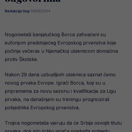
Redakcija Sop
·
14/06/2024
Nogometaši banjalučkog Borca zahvaćeni su
euforijom predstojećeg Evropskog prvenstva koje
počinje večeras u Njemačkoj utakmicom domaćina
protiv Škotske.
Nakon 29 dana uzbudljivih utakmica saznat ćemo
novog prvaka Evrope. Igrači Borca, koji su u
pripremama za novu sezonu i kvalifikacije za Ligu
prvaka, na današnjem su treningu prognozirali
pobjednika Evropskog prvenstva.
Trojica nogometaša vjeruju da će Srbija osvojiti titulu
prvaka, dok isto toliko igrača predviđa pobjedu