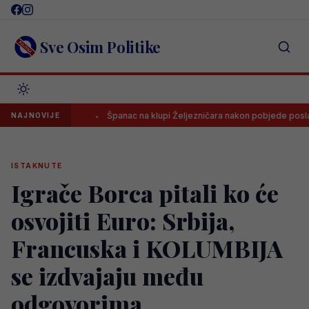
Skip
to
content
Sve Osim Politike
a A listi
Španac na klupi Željezničara nakon pobjede poslao jasn
NAJNOVIJE
ISTAKNUTE
Igrače Borca pitali ko će
osvojiti Euro: Srbija,
Francuska i KOLUMBIJA
se izdvajaju među
odgovorima