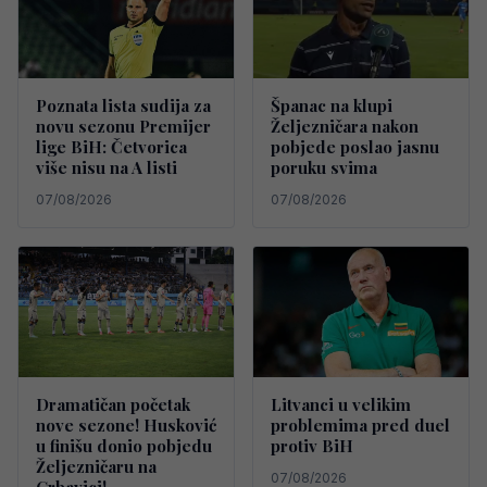
Poznata lista sudija za
Španac na klupi
novu sezonu Premijer
Željezničara nakon
lige BiH: Četvorica
pobjede poslao jasnu
više nisu na A listi
poruku svima
07/08/2026
07/08/2026
Dramatičan početak
Litvanci u velikim
nove sezone! Husković
problemima pred duel
u finišu donio pobjedu
protiv BiH
Željezničaru na
07/08/2026
Grbavici!