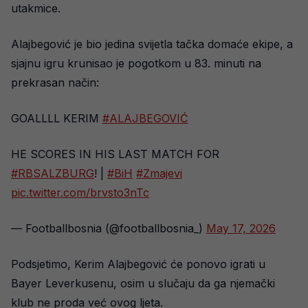
utakmice.
Alajbegović je bio jedina svijetla tačka domaće ekipe, a
sjajnu igru krunisao je pogotkom u 83. minuti na
prekrasan način:
GOALLLL KERIM
#ALAJBEGOVIĆ
HE SCORES IN HIS LAST MATCH FOR
#RBSALZBURG
! |
#BiH
#Zmajevi
pic.twitter.com/brvsto3nTc
— Footballbosnia (@footballbosnia_)
May 17, 2026
Podsjetimo, Kerim Alajbegović će ponovo igrati u
Bayer Leverkusenu, osim u slučaju da ga njemački
klub ne proda već ovog ljeta.