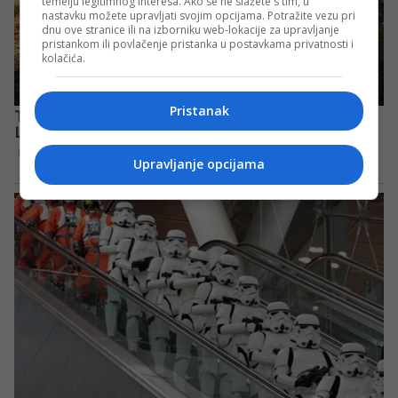
temelju legitimnog interesa. Ako se ne slažete s tim, u
nastavku možete upravljati svojim opcijama. Potražite vezu pri
dnu ove stranice ili na izborniku web-lokacije za upravljanje
pristankom ili povlačenje pristanka u postavkama privatnosti i
kolačića.
Pristanak
Upravljanje opcijama