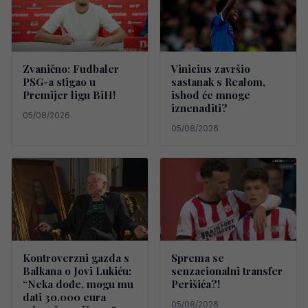
Zvanično: Fudbaler
Vinicius završio
PSG-a stigao u
sastanak s Realom,
Premijer ligu BiH!
ishod će mnoge
iznenaditi?
05/08/2026
05/08/2026
Kontroverzni gazda s
Sprema se
Balkana o Jovi Lukiću:
senzacionalni transfer
“Neka dođe, mogu mu
Perišića?!
dati 30.000 eura
05/08/2026