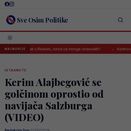
Skip
to
content
Sve Osim Politike
io sastanak s Realom, ishod će mnoge iznenaditi?
Kontroverzni gaz
NAJNOVIJE
ISTAKNUTE
Kerim Alajbegović se
golčinom oprostio od
navijača Salzburga
(VIDEO)
Redakcija Sop
·
17/05/2026