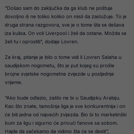
“Došao sam do zaključka da ga klub ne poštuje
dovoljno ili ne toliko koliko on misli da zaslužuje. To je
druga strana razgovora, sve je o tome šta se dešava
iza kulisa. On voli Liverpool i želi da ostane. Možda se
želi tu i oprostiti”, dodaje Lovren.
Za kraj, pitanje je bilo o tome vidi li Lovren Salaha u
saudijskom nogometu, što je put kojeg su prošle
brojne svjetske nogometne zvijezde u posljednje
vrijeme.
“Ako bude odlazio, zašto ne bi u Saudijsku Arabiju.
Kao što znate, tamošnja liga je sve konkurentnija i on
će biti jedna od najvećih zvijezda. Bio bi to marketinški
bum za ligu i sigurno će privući fanove sa sobom.
Hajde da sačekamo da vidimo šta će se desiti”,