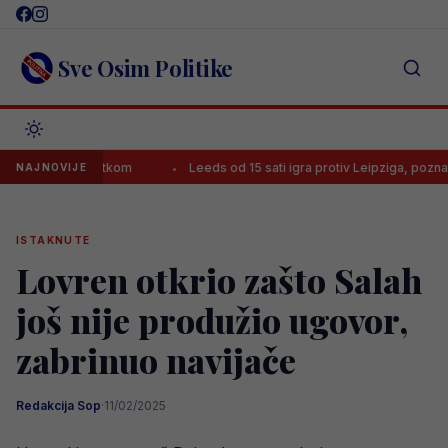
Skip
to
content
Sve Osim Politike
la je pogotkom
Leeds od 15 sati igra protiv Leipziga, poznat statu
NAJNOVIJE
ISTAKNUTE
Lovren otkrio zašto Salah
još nije produžio ugovor,
zabrinuo navijače
Redakcija Sop
·
11/02/2025