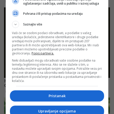
oglašavanja i sadržaja, uvidi u publiku i razvoj usluga
Pohrana i/ili pristup podacima na uređaju
Saznajte više
Vaši će se osobni podaci obrađivati, a podatke s vašeg
uređaja (kolačiće, jedinstvene identifikatore i druge podatke
uređaja) može pohranjivati, dijeliti te im pristupati 207
partnera ili ih može upotrebljavati ova web-lokacija. Mi i naši
partneri možemo upotrebljavati precizne podatke o
geolociranju.
Popis partnera.
Neki dobavljači mogu obrađivati vaše osobne podatke na
temelju legitimnog interesa. Ako se ne slažete s tim, u
nastavku možete upravljati svojim opcijama. Potražite vezu pri
dnu ove stranice ili na izborniku web-lokacije za upravljanje
pristankom ili povlačenje pristanka u postavkama privatnosti i
kolačića.
Pristanak
Upravljanje opcijama