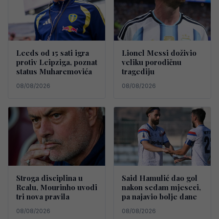
Leeds od 15 sati igra
Lionel Messi doživio
protiv Leipziga, poznat
veliku porodičnu
status Muharemovića
tragediju
08/08/2026
08/08/2026
Stroga disciplina u
Said Hamulić dao gol
Realu, Mourinho uvodi
nakon sedam mjeseci,
tri nova pravila
pa najavio bolje dane
08/08/2026
08/08/2026