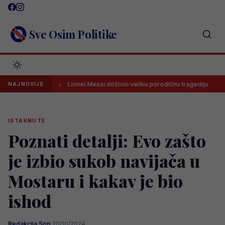
Skip
to
content
Sve Osim Politike
movića
Lionel Messi doživio veliku porodičnu tragediju
Str
NAJNOVIJE
ISTAKNUTE
Poznati detalji: Evo zašto
je izbio sukob navijača u
Mostaru i kakav je bio
ishod
Redakcija Sop
·
20/10/2024