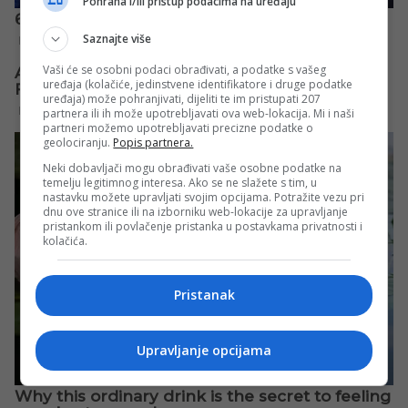
Pohrana i/ili pristup podacima na uređaju
Saznajte više
Vaši će se osobni podaci obrađivati, a podatke s vašeg
uređaja (kolačiće, jedinstvene identifikatore i druge podatke
uređaja) može pohranjivati, dijeliti te im pristupati 207
partnera ili ih može upotrebljavati ova web-lokacija. Mi i naši
partneri možemo upotrebljavati precizne podatke o
geolociranju.
Popis partnera.
Neki dobavljači mogu obrađivati vaše osobne podatke na
temelju legitimnog interesa. Ako se ne slažete s tim, u
nastavku možete upravljati svojim opcijama. Potražite vezu pri
dnu ove stranice ili na izborniku web-lokacije za upravljanje
pristankom ili povlačenje pristanka u postavkama privatnosti i
kolačića.
Pristanak
Upravljanje opcijama