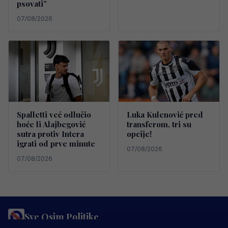
psovati”
07/08/2026
Spalletti već odlučio
Luka Kulenović pred
hoće li Alajbegović
transferom, tri su
sutra protiv Intera
opcije!
igrati od prve minute
07/08/2026
07/08/2026
Sve Osim Politike