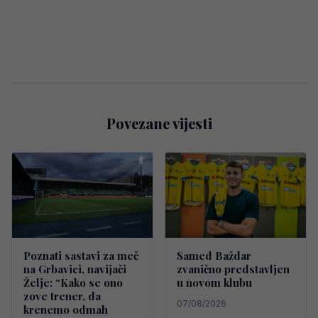
Povezane vijesti
Poznati sastavi za meč
Samed Baždar
na Grbavici, navijači
zvanično predstavljen
Želje: “Kako se ono
u novom klubu
zove trener, da
07/08/2026
krenemo odmah