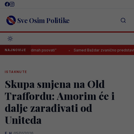
Skip
to
content
Sve Osim Politike
a krenemo odmah psovati”
Samed Baždar zvanično predstavljen u n
NAJNOVIJE
ISTAKNUTE
Skupa smjena na Old
Traffordu: Amorim će i
dalje zarađivati od
Uniteda
E. H.
·
05/01/2026