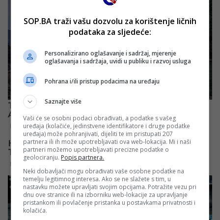
SOP.BA traži vašu dozvolu za korištenje ličnih
podataka za sljedeće:
Personalizirano oglašavanje i sadržaj, mjerenje
oglašavanja i sadržaja, uvidi u publiku i razvoj usluga
Pohrana i/ili pristup podacima na uređaju
Saznajte više
Vaši će se osobni podaci obrađivati, a podatke s vašeg
uređaja (kolačiće, jedinstvene identifikatore i druge podatke
uređaja) može pohranjivati, dijeliti te im pristupati 207
partnera ili ih može upotrebljavati ova web-lokacija. Mi i naši
partneri možemo upotrebljavati precizne podatke o
geolociranju.
Popis partnera.
Neki dobavljači mogu obrađivati vaše osobne podatke na
temelju legitimnog interesa. Ako se ne slažete s tim, u
nastavku možete upravljati svojim opcijama. Potražite vezu pri
dnu ove stranice ili na izborniku web-lokacije za upravljanje
pristankom ili povlačenje pristanka u postavkama privatnosti i
kolačića.