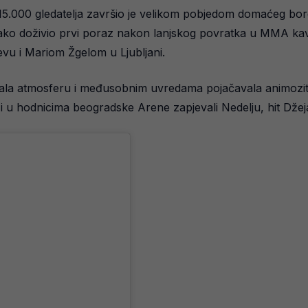
 15.000 gledatelja završio je velikom pobjedom domaćeg b
ako doživio prvi poraz nakon lanjskog povratka u MMA kav
u i Mariom Žgelom u Ljubljani.
ala atmosferu i međusobnim uvredama pojačavala animozitet, 
 i u hodnicima beogradske Arene zapjevali Nedelju, hit Dž