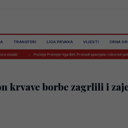
JA
TRANSFERI
LIGA PRVAKA
VIJESTI
CRNA HR
Počinje Premijer liga BiH: Pronađi specijale i iskoristi jedinstvenu ponu
n krvave borbe zagrlili i zaj