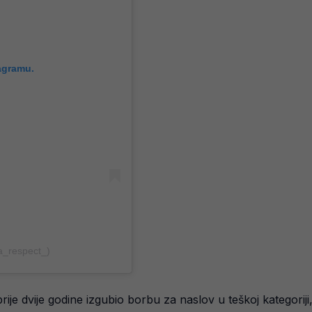
agramu.
_respect_)
prije dvije godine izgubio borbu za naslov u teškoj kategorij