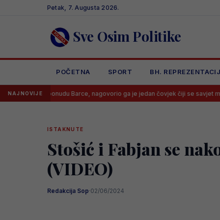
Skip
Petak, 7. Augusta 2026.
to
content
Sve Osim Politike
POČETNA
SPORT
BH. REPREZENTACI
io ponudu Barce, nagovorio ga je jedan čovjek čiji se savjet mora slušati
NAJNOVIJE
ISTAKNUTE
Stošić i Fabjan se nako
(VIDEO)
Redakcija Sop
·
02/06/2024