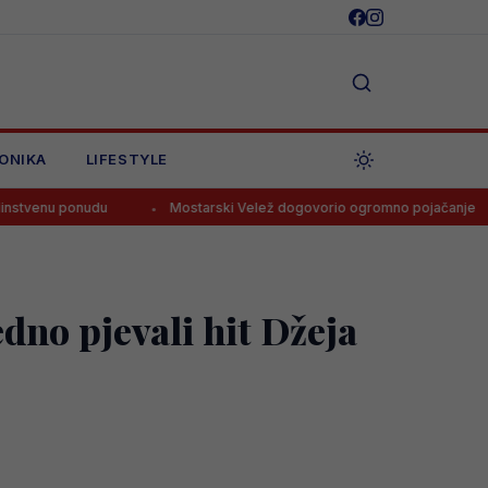
ONIKA
LIFESTYLE
du
Mostarski Velež dogovorio ogromno pojačanje
Navijač
edno pjevali hit Džeja