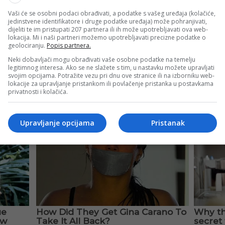
Vaši će se osobni podaci obrađivati, a podatke s vašeg uređaja (kolačiće,
jedinstvene identifikatore i druge podatke uređaja) može pohranjivati,
dijeliti te im pristupati 207 partnera ili ih može upotrebljavati ova web-
lokacija. Mi i naši partneri možemo upotrebljavati precizne podatke o
geolociranju.
Popis partnera.
hip (@fnc_mma)
Neki dobavljači mogu obrađivati vaše osobne podatke na temelju
legitimnog interesa. Ako se ne slažete s tim, u nastavku možete upravljati
svojim opcijama. Potražite vezu pri dnu ove stranice ili na izborniku web-
lokacije za upravljanje pristankom ili povlačenje pristanka u postavkama
privatnosti i kolačića.
Upravljanje opcijama
Pristanak